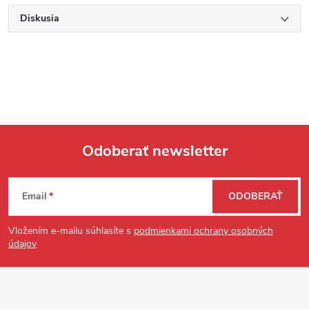
Diskusia
Odoberať newsletter
Zápätie
Email
ODOBERAŤ
Vložením e-mailu súhlasíte s
podmienkami ochrany osobných
údajov