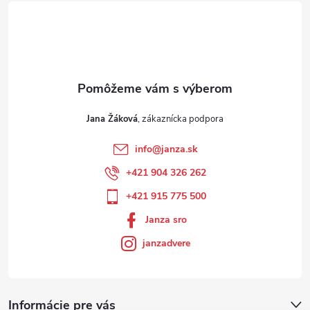
Jana Žáková
info
@
janza.sk
+421 904 326 262
+421 915 775 500
Janza sro
janzadvere
Informácie pre vás