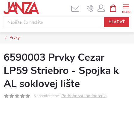
Prejsť na obsah
NÁKUPNÝ
HĽADAŤ
Prvky
6590003 Prvky Cezar
LP59 Striebro - Spojka k
AL soklovej lište
Podrobnosti hodnotenia
Neohodnotené