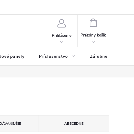
ny osobných údajov
Blog
NÁKUPNÝ KOŠÍK
Prázdny košík
Prihlásenie
dové panely
Príslušenstvo
Zárubne
Stave
DÁVANEJŠIE
ABECEDNE