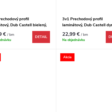
rechodový profil
3v1 Prechodový profil
tový, Dub Castell bielený,
laminátový, Dub Castell dy
949, 1000x48x9 mm
1732156, 1000x48x9 mm
9 €
22,99 €
/ bm
/ bm
DETAIL
D
ednávku
Na objednávku
Akcia