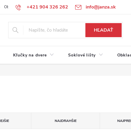
+421 904 326 262
info@janza.sk
Obchodné podmienky
Reklamačné podmienky
Podmienky ochra
HĽADAŤ
Kľučky na dvere
Soklové lišty
Obkla
EJŠIE
NAJDRAHŠIE
NAJPRE