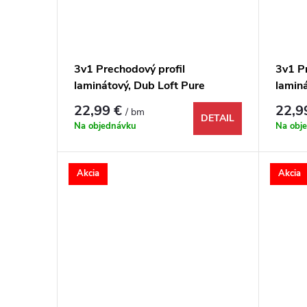
3v1 Prechodový profil
3v1 P
laminátový, Dub Loft Pure
laminá
1744797 1000x48x9 mm
1732
22,99 €
22,9
/ bm
DETAIL
Na objednávku
Na obj
Akcia
Akcia