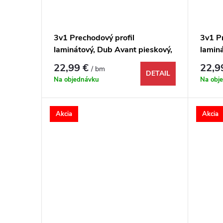
3v1 Prechodový profil
3v1 P
laminátový, Dub Avant pieskový,
laminá
1731957, 1000x48x9 mm
1731
22,99 €
22,9
/ bm
DETAIL
Na objednávku
Na obj
Akcia
Akcia