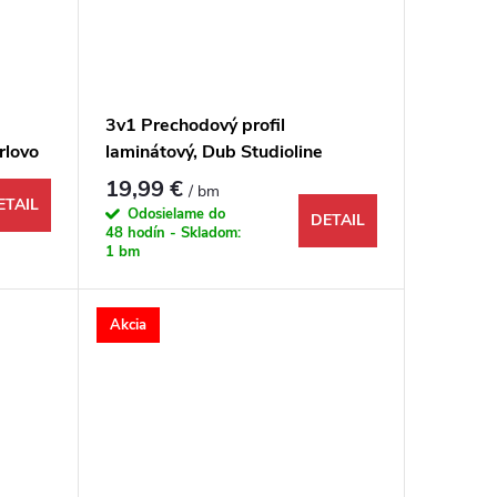
3v1 Prechodový profil
rlovo
laminátový, Dub Studioline
x9 mm
prírodný, 1731976, 1000x48x9
19,99 €
/ bm
mm
ETAIL
Odosielame do
DETAIL
48 hodín - Skladom:
1 bm
Akcia