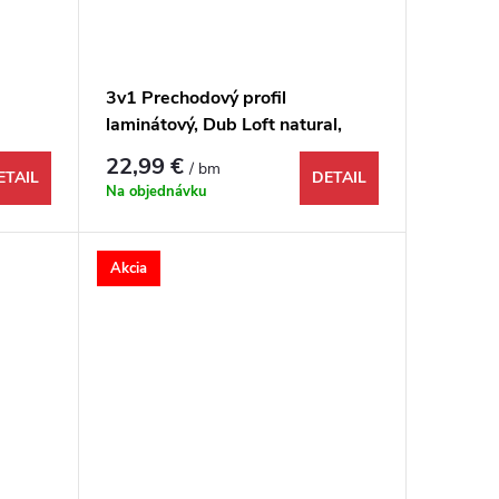
3v1 Prechodový profil
laminátový, Dub Loft natural,
1732157, 1000x48x9 mm
22,99 €
/ bm
ETAIL
DETAIL
Na objednávku
Akcia