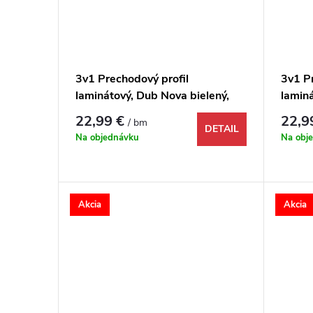
3v1 Prechodový profil
3v1 P
laminátový, Dub Nova bielený,
lamin
1731953, 1000x48x9 mm
biele
22,99 €
22,9
/ bm
mm
DETAIL
Na objednávku
Na obj
Akcia
Akcia