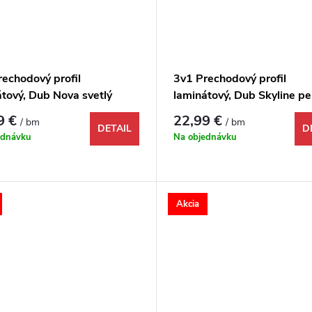
rechodový profil
3v1 Prechodový profil
átový, Dub Nova svetlý
laminátový, Dub Skyline pe
ný, 1731954, 1000x48x9
šedý, 1731980, 1000x48
9 €
22,99 €
/ bm
/ bm
DETAIL
D
ednávku
Na objednávku
Akcia