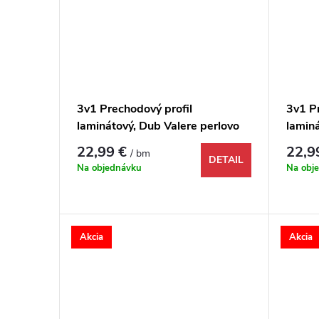
3v1 Prechodový profil
3v1 P
laminátový, Dub Valere perlovo
lamin
šedý bielený, 1731956,
biele
22,99 €
22,9
/ bm
1000x48x9 mm
mm
DETAIL
Na objednávku
Na obj
Akcia
Akcia