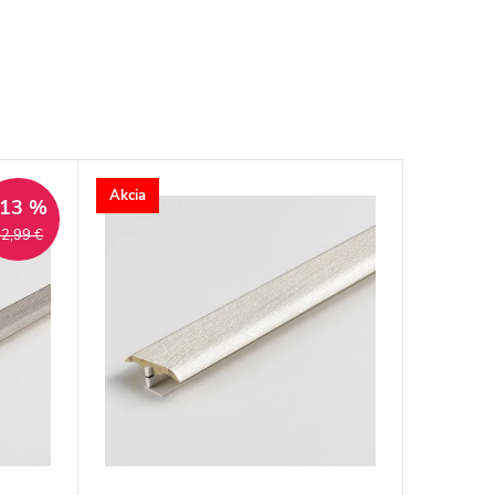
Akcia
–13 %
2,99 €