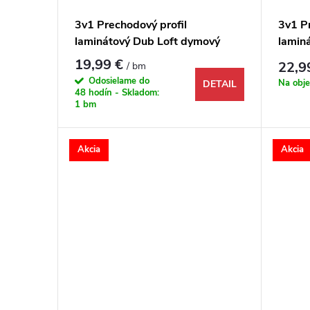
3v1 Prechodový profil
3v1 P
laminátový Dub Loft dymový
lamin
biely oiled 1744798 1000x48x9
1744
19,99 €
22,9
/ bm
mm
Odosielame do
Na obj
DETAIL
48 hodín - Skladom:
1 bm
Akcia
Akcia