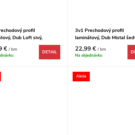
rechodový profil
3v1 Prechodový profil
tový, Dub Loft sivý,
laminátový, Dub Mistal šed
158, 1000x48x9 mm
1731958, 1000x48x9 mm
9 €
22,99 €
/ bm
/ bm
DETAIL
D
ednávku
Na objednávku
Akcia