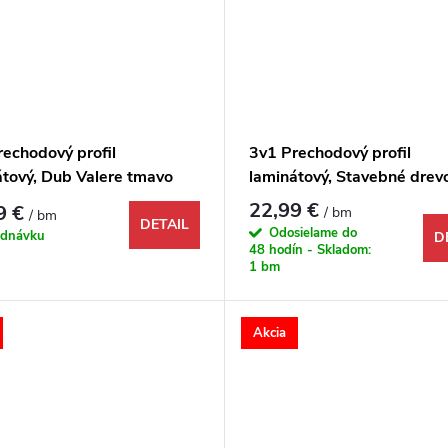
rechodový profil
3v1 Prechodový profil
átový, Dub Valere tmavo
laminátový, Stavebné drevo
ný, 1731951, 1000x48x9
1731959, 1000x48x9 mm
22,99 €
9 €
/ bm
/ bm
DETAIL
Odosielame do
ednávku
D
48 hodín - Skladom:
1 bm
Akcia