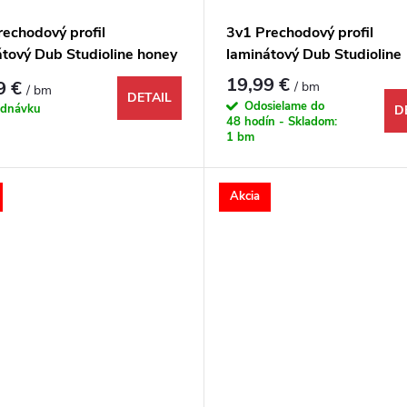
rechodový profil
3v1 Prechodový profil
átový Dub Studioline honey
laminátový Dub Studioline
796 1000x48x9 mm
svetlošedý 1744795 100
19,99 €
9 €
/ bm
/ bm
mm
DETAIL
Odosielame do
ednávku
D
48 hodín - Skladom:
1 bm
Akcia