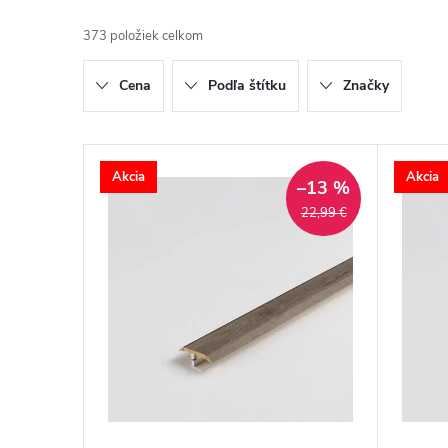
373
položiek celkom
Cena
Podľa štítku
Značky
Výpis produktov
Akcia
Akcia
–13 %
22,99 €