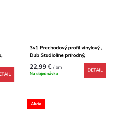
3v1 Prechodový profil vinylový ,
,
Dub Studioline prírodný,
1731891, 1000x48x9 mm
22,99 €
/ bm
DETAIL
Na objednávku
ETAIL
Akcia