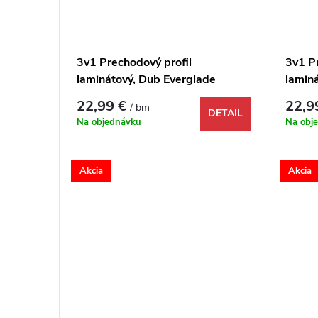
3v1 Prechodový profil
3v1 P
laminátový, Dub Everglade
lamin
antický, 1748995, 1000x48x9
príro
22,99 €
22,9
/ bm
mm
mm
DETAIL
Na objednávku
Na obj
Akcia
Akcia