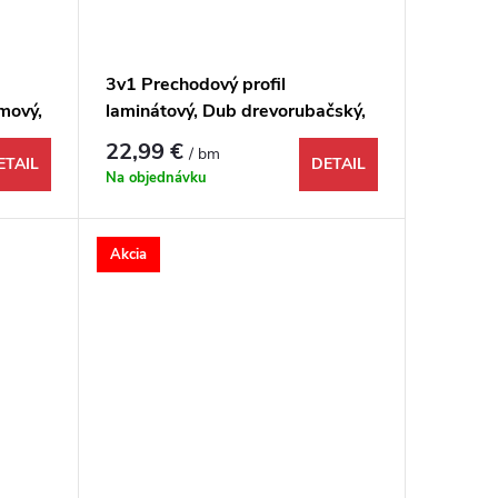
3v1 Prechodový profil
mový,
laminátový, Dub drevorubačský,
1731950, 1000x48x9 mm
22,99 €
/ bm
ETAIL
DETAIL
Na objednávku
Akcia