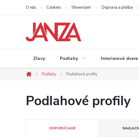
Prejsť na obsah
O nás
Cookies
Showroom
Doprava a platba
Zľavy
Podlahy
Interierové dvere
Podlahy
Podlahové profily
Domov
Podlahové profily
Radenie produktov
ODPORÚČAME
NAJLACN