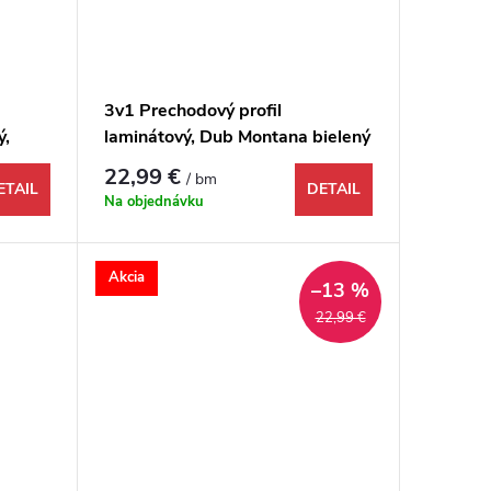
3v1 Prechodový profil
ý,
laminátový, Dub Montana bielený
1731952, 1000x48x9 mm
22,99 €
/ bm
ETAIL
DETAIL
Na objednávku
Akcia
–13 %
22,99 €