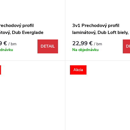
rechodový profil
3v1 Prechodový profil
átový, Dub Everglade
laminátový, Dub Loft biely,
dný, 1748994, 1000x48x9
1732159, 1000x48x9 mm
9 €
22,99 €
/ bm
/ bm
DETAIL
D
ednávku
Na objednávku
Akcia