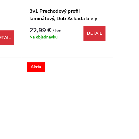
3v1 Prechodový profil
laminátový, Dub Askada biely
0x48x9
bielený, 1731955, 1000x48x9
22,99 €
/ bm
mm
DETAIL
Na objednávku
ETAIL
Akcia