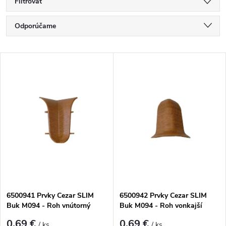
Filtrovať
Radenie produktov
Odporúčame
Najlacnejšie
Výpis produktov
Najdrahšie
Najpredávanejšie
Abecedne
6500941 Prvky Cezar SLIM
6500942 Prvky Cezar SLIM
Buk M094 - Roh vnútorný
Buk M094 - Roh vonkajší
0,69 €
0,69 €
/ ks
/ ks