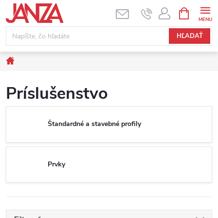
Prejsť na obsah
NÁKUPNÝ
HĽADAŤ
Domov
Príslušenstvo
Štandardné a stavebné profily
Prvky