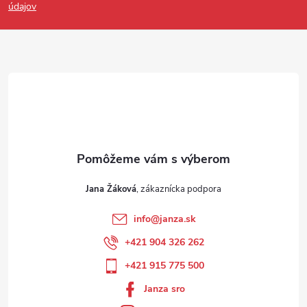
údajov
Jana Žáková
info
@
janza.sk
+421 904 326 262
+421 915 775 500
Janza sro