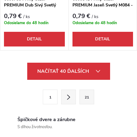
PREMIUM Dub Sivý Svetlý
PREMIUM Jaseň Svetlý M084 -
M078 - Ukončenie pravé
Roh vnútorný
0,79 €
0,79 €
/ ks
/ ks
Odosielame do 48 hodín
Odosielame do 48 hodín
DETAIL
DETAIL
Ovládacie prvky výpisu
NAČÍTAŤ 40 ĎALŠÍCH
Stránkovanie
1
21
Špičkové dvere a zárubne
S dlhou životnosťou.