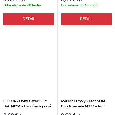
/ ks
/ ks
Odosielame do 48 hodín
Odosielame do 48 hodín
DETAIL
DETAIL
6500945 Prvky Cezar SLIM
6501371 Prvky Cezar SLIM
Buk M094 - Ukončenie pravé
Dub Riverside M137 - Roh
vnútorný