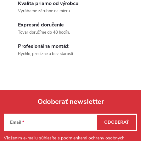
Kvalita priamo od výrobcu
Vyrábame zárubne na mieru.
Expresné doručenie
Tovar doručíme do 48 hodín.
Profesionálna montáž
Rýchlo, precízne a bez starostí.
Odoberať newsletter
Zápätie
Email
ODOBERAŤ
Vložením e-mailu súhlasíte s
podmienkami ochrany osobných