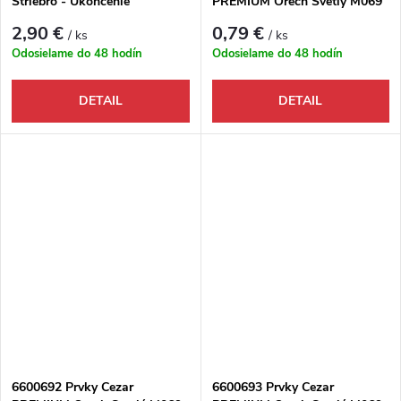
Striebro - Ukončenie
PREMIUM Orech Svetlý M069
ľavé+pravé k AL soklovej lište
- Roh vnútorný
2,90 €
0,79 €
/ ks
/ ks
Odosielame do 48 hodín
Odosielame do 48 hodín
DETAIL
DETAIL
6600692 Prvky Cezar
6600693 Prvky Cezar