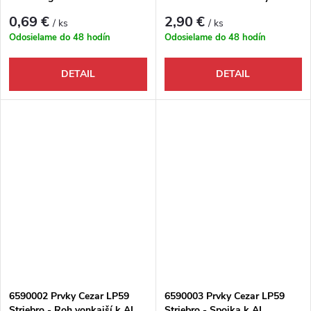
pravé
soklovej lište
0,69 €
2,90 €
/ ks
/ ks
Odosielame do 48 hodín
Odosielame do 48 hodín
DETAIL
DETAIL
6590002 Prvky Cezar LP59
6590003 Prvky Cezar LP59
Striebro - Roh vonkajší k AL
Striebro - Spojka k AL