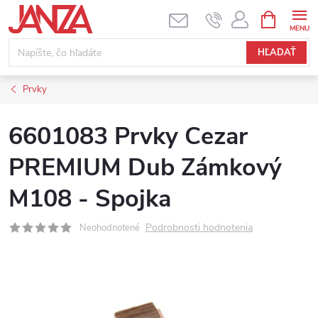
Prejsť na obsah
NÁKUPNÝ
HĽADAŤ
Prvky
6601083 Prvky Cezar
PREMIUM Dub Zámkový
M108 - Spojka
Podrobnosti hodnotenia
Neohodnotené