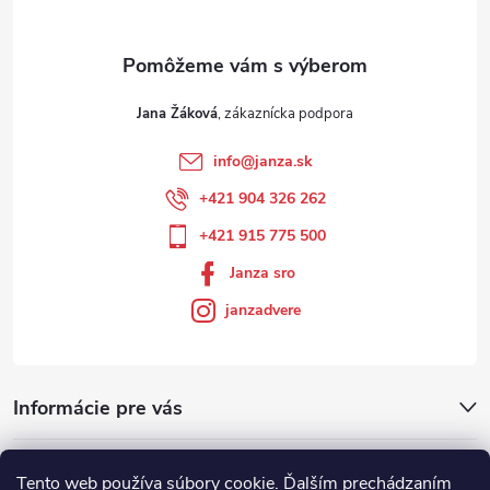
Jana Žáková
info
@
janza.sk
+421 904 326 262
+421 915 775 500
Janza sro
janzadvere
Informácie pre vás
Facebook
Tento web používa súbory cookie. Ďalším prechádzaním