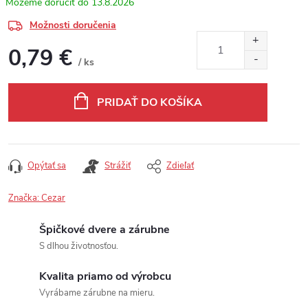
13.8.2026
Možnosti doručenia
0,79 €
/ ks
Jednotková cena:
PRIDAŤ DO KOŠÍKA
Opýtať sa
Strážiť
Zdieľať
Značka:
Cezar
Špičkové dvere a zárubne
S dlhou životnosťou.
Kvalita priamo od výrobcu
Vyrábame zárubne na mieru.