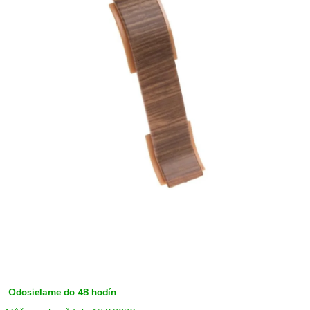
Odosielame do 48 hodín