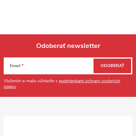
Odoberať newsletter
Zápätie
Email
ODOBERAŤ
Vložením e-mailu súhlasíte s
podmienkami ochrany osobných
údajov