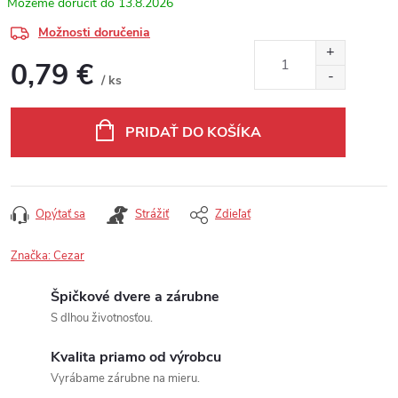
13.8.2026
Možnosti doručenia
0,79 €
/ ks
Jednotková cena:
PRIDAŤ DO KOŠÍKA
Opýtať sa
Strážiť
Zdieľať
Značka:
Cezar
Špičkové dvere a zárubne
S dlhou životnosťou.
Kvalita priamo od výrobcu
Vyrábame zárubne na mieru.