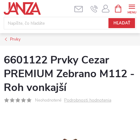
Prejsť na obsah
NÁKUPNÝ
HĽADAŤ
Prvky
6601122 Prvky Cezar
PREMIUM Zebrano M112 -
Roh vonkajší
Podrobnosti hodnotenia
Neohodnotené