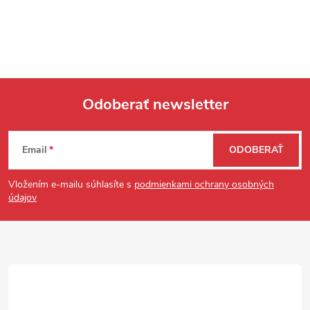
Odoberať newsletter
Zápätie
Email
ODOBERAŤ
Vložením e-mailu súhlasíte s
podmienkami ochrany osobných
údajov