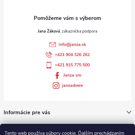
Jana Žáková
info
@
janza.sk
+421 904 326 262
+421 915 775 500
Janza sro
janzadvere
Informácie pre vás
Facebook
Tento web používa súbory cookie. Ďalším prechádzaním