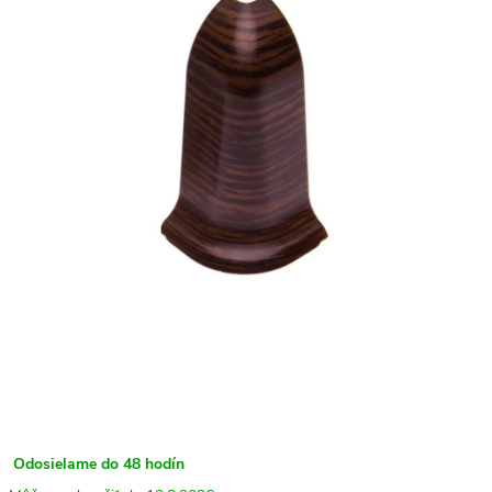
Odosielame do 48 hodín