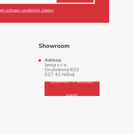
mi ochrany osobných údajov
Showroom
Adresa:
Janza s.r.o
Družstevná 833
027 43 Nižná
ZOBRAZIŤ V GOOGLE
MAPS