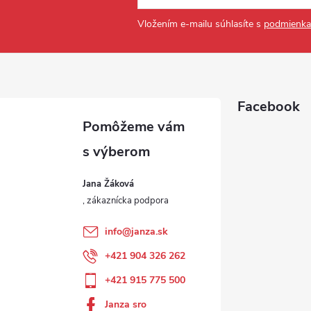
Vložením e-mailu súhlasíte s
podmienka
Facebook
Jana Žáková
info
@
janza.sk
+421 904 326 262
+421 915 775 500
Janza sro