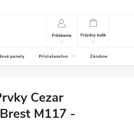
ny osobných údajov
Blog
NÁKUPNÝ KOŠÍK
Prázdny košík
Prihlásenie
dové panely
Príslušenstvo
Zárubne
Stave
rvky Cezar
rest M117 -