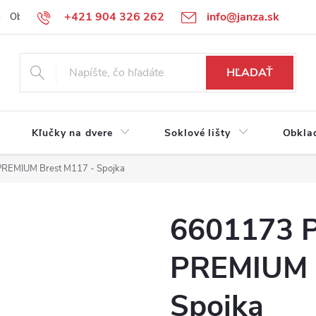
+421 904 326 262
info@janza.sk
Obchodné podmienky
Reklamačné podmienky
Podmienky ochra
HĽADAŤ
Kľučky na dvere
Soklové lišty
Obkla
PREMIUM Brest M117 - Spojka
6601173 P
PREMIUM B
Spojka