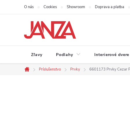
Prejsť na obsah
O nás
Cookies
Showroom
Doprava a platba
Zľavy
Podlahy
Interierové dvere
Príslušenstvo
Prvky
6601173 Prvky Cezar 
Domov