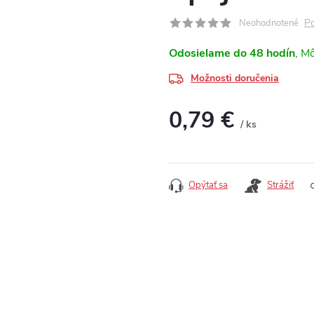
Po
Neohodnotené
Odosielame do 48 hodín
Možnosti doručenia
0,79 €
/ ks
Jednotková cena:
Opýtať sa
Strážiť