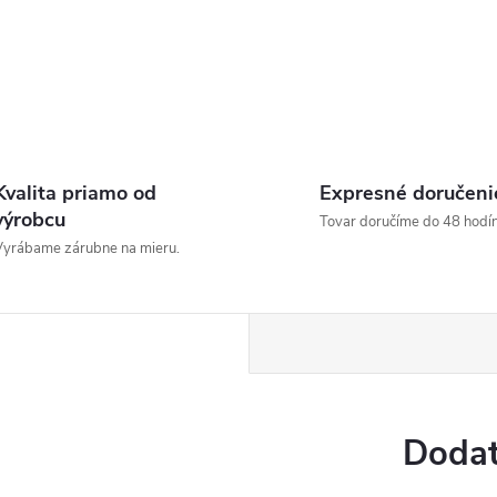
Kvalita priamo od
Expresné doručeni
výrobcu
Tovar doručíme do 48 hodín
yrábame zárubne na mieru.
Dodat