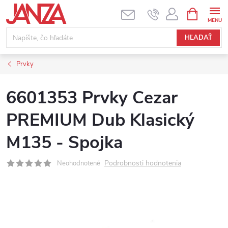
Prejsť na obsah
NÁKUPNÝ
HĽADAŤ
Prvky
6601353 Prvky Cezar
PREMIUM Dub Klasický
M135 - Spojka
Podrobnosti hodnotenia
Neohodnotené