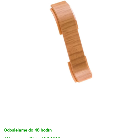
Odosielame do 48 hodín