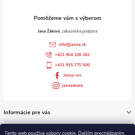
Jana Žáková
info
@
janza.sk
+421 904 326 262
+421 915 775 500
Janza sro
janzadvere
Informácie pre vás
Facebook
Tento web používa súbory cookie. Ďalším prechádzaním