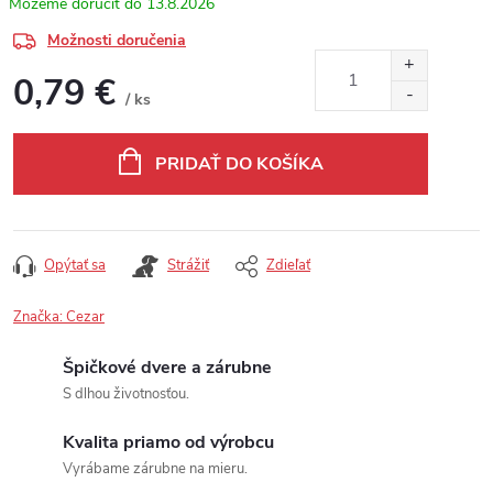
13.8.2026
Možnosti doručenia
0,79 €
/ ks
Jednotková cena:
PRIDAŤ DO KOŠÍKA
Opýtať sa
Strážiť
Zdieľať
Značka:
Cezar
Špičkové dvere a zárubne
S dlhou životnosťou.
Kvalita priamo od výrobcu
Vyrábame zárubne na mieru.