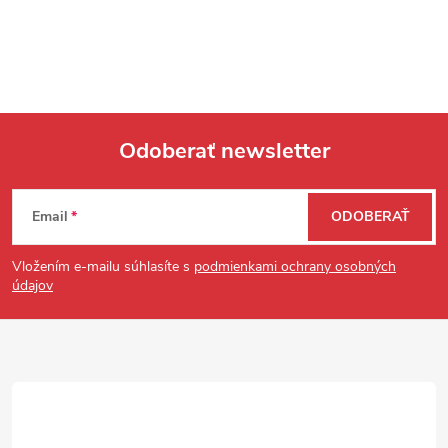
Odoberať newsletter
Zápätie
Email
ODOBERAŤ
Vložením e-mailu súhlasíte s
podmienkami ochrany osobných
údajov