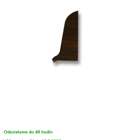
Odosielame do 48 hodín