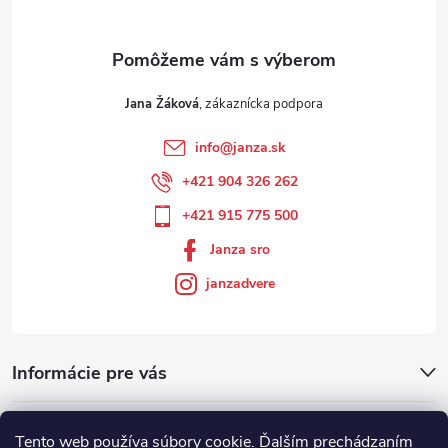
Jana Žáková
info
@
janza.sk
+421 904 326 262
+421 915 775 500
Janza sro
janzadvere
Informácie pre vás
Facebook
Tento web používa súbory cookie. Ďalším prechádzaním