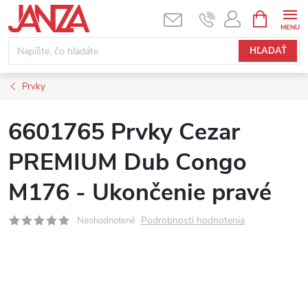
Prejsť na obsah
NÁKUPNÝ
HĽADAŤ
Prvky
6601765 Prvky Cezar
PREMIUM Dub Congo
M176 - Ukončenie pravé
Podrobnosti hodnotenia
Neohodnotené