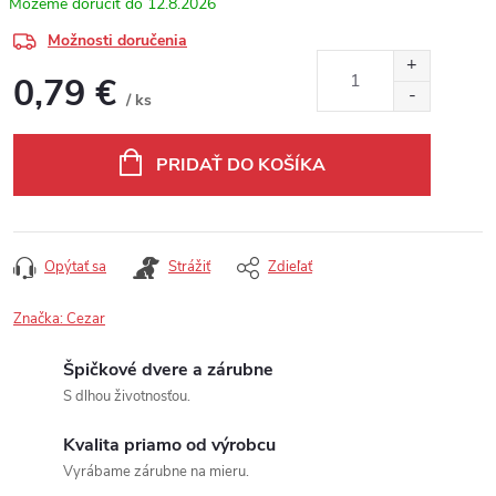
12.8.2026
Možnosti doručenia
0,79 €
/ ks
Jednotková cena:
PRIDAŤ DO KOŠÍKA
Opýtať sa
Strážiť
Zdieľať
Značka:
Cezar
Špičkové dvere a zárubne
S dlhou životnosťou.
Kvalita priamo od výrobcu
Vyrábame zárubne na mieru.