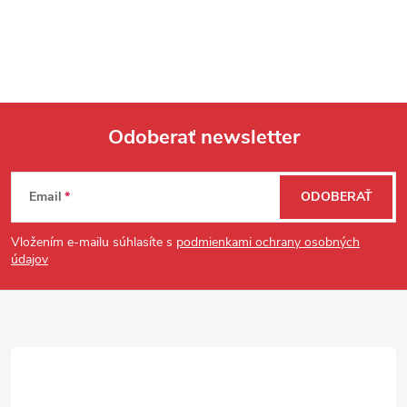
Odoberať newsletter
Zápätie
Email
ODOBERAŤ
Vložením e-mailu súhlasíte s
podmienkami ochrany osobných
údajov