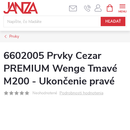
Prejsť na obsah
NÁKUPNÝ
HĽADAŤ
Prvky
6602005 Prvky Cezar
PREMIUM Wenge Tmavé
M200 - Ukončenie pravé
Podrobnosti hodnotenia
Neohodnotené