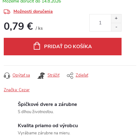
14.8.2026
Možnosti doručenia
0,79 €
/ ks
Jednotková cena:
PRIDAŤ DO KOŠÍKA
Opýtať sa
Strážiť
Zdieľať
Značka:
Cezar
Špičkové dvere a zárubne
S dlhou životnosťou.
Kvalita priamo od výrobcu
Vyrábame zárubne na mieru.