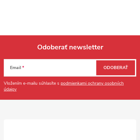
Odoberať newsletter
Zápätie
Email
ODOBERAŤ
Vložením e-mailu súhlasíte s
podmienkami ochrany osobných
údajov