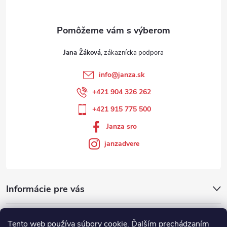
Jana Žáková
info
@
janza.sk
+421 904 326 262
+421 915 775 500
Janza sro
janzadvere
Informácie pre vás
Facebook
Tento web používa súbory cookie. Ďalším prechádzaním