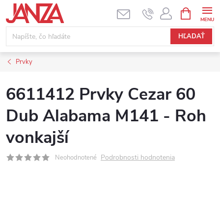
Prejsť na obsah
NÁKUPNÝ
HĽADAŤ
Prvky
6611412 Prvky Cezar 60
Dub Alabama M141 - Roh
vonkajší
Podrobnosti hodnotenia
Neohodnotené