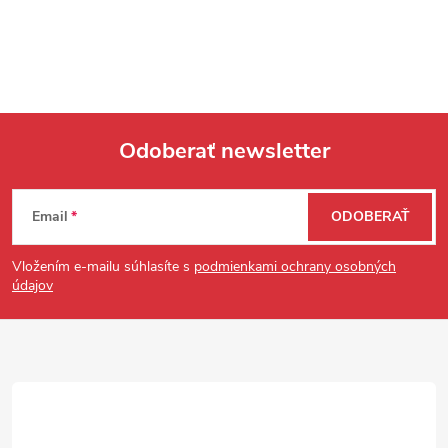
Odoberať newsletter
Zápätie
Email
ODOBERAŤ
Vložením e-mailu súhlasíte s
podmienkami ochrany osobných
údajov