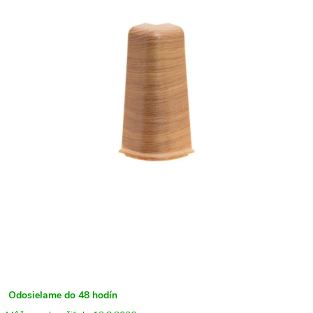
Odosielame do 48 hodín