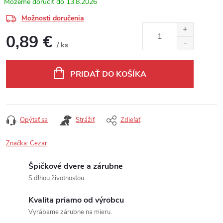
13.8.2026
Možnosti doručenia
0,89 €
/ ks
Jednotková cena:
PRIDAŤ DO KOŠÍKA
Opýtať sa
Strážiť
Zdieľať
Značka:
Cezar
Špičkové dvere a zárubne
S dlhou životnosťou.
Kvalita priamo od výrobcu
Vyrábame zárubne na mieru.