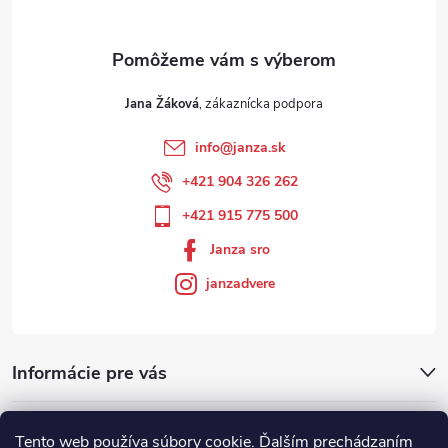
Jana Žáková
info
@
janza.sk
+421 904 326 262
+421 915 775 500
Janza sro
janzadvere
Informácie pre vás
Facebook
Tento web používa súbory cookie. Ďalším prechádzaním