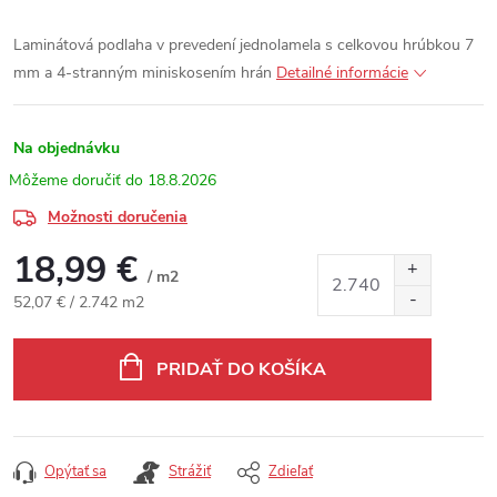
Laminátová podlaha v prevedení jednolamela s celkovou hrúbkou 7
mm a 4-stranným miniskosením hrán
Detailné informácie
Na objednávku
18.8.2026
Možnosti doručenia
18,99 €
/ m2
Jednotková cena:
52,07 € / 2.742 m2
PRIDAŤ DO KOŠÍKA
Opýtať sa
Strážiť
Zdieľať