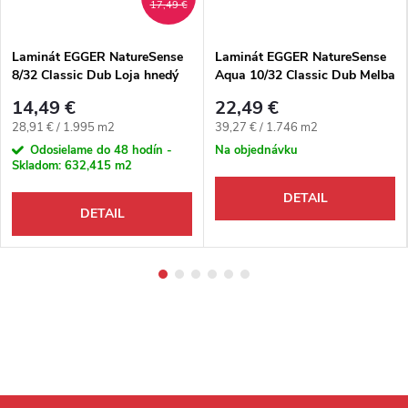
17,49 €
Laminát EGGER NatureSense
Laminát EGGER NatureSense
8/32 Classic Dub Loja hnedý
Aqua 10/32 Classic Dub Melba
4V
prírodný 4V
14,49 €
22,49 €
Jednotková cena:
Jednotková cena:
28,91 € / 1.995 m2
39,27 € / 1.746 m2
Odosielame do 48 hodín -
Na objednávku
Skladom:
632,415 m2
DETAIL
DETAIL