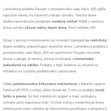
Laminátová podlaha Parador z produktového radu Basic 200 spĺňa
najvyššie nároky na odolnosť a dizajn výrobku. Textúra dreva
dodáva laminátovým podlahám
moderný vzhľad
. Reliéf s textúrou
dreva vytvára
úžasne reálny dojem dreva
, ktorý môžete cítiť.
Dizajn s jemným miniskosením po stranách zabezpečuje
realistický
dojem podlahy, pripomínajúci skutočné drevo. Laminátová podlaha z
produktového radu Basic 200 od spoločnosti Parador má nízke
emisie a alergie, je odolná, zdravá na bývanie a
mimoriadne
jednoduchá na údržbu.
Podlahy z tejto kolekcie sú vhodné na
inštaláciu na systémy podlahového vykurovania.
Vďaka
patentovanému klikaciemu mechanizmu
s klikacím spojom
SafeLock® PRO a nízkej výške dosiek len 7 mm sa podlahy
kladú
ľahko a presne
. Sú tiež stabilné pri spájaní a majú vynikajúcu
ochranu proti napučaniu hrán. Vrchná vrstva z melamínovej živice
odolná proti oderu odoláva aj intenzívnemu používaniu a prispieva k