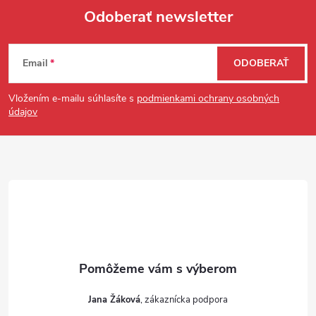
Odoberať newsletter
Zápätie
Email
ODOBERAŤ
Vložením e-mailu súhlasíte s
podmienkami ochrany osobných
údajov
Jana Žáková