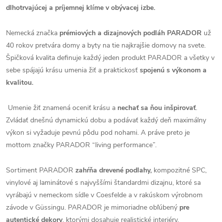
dlhotrvajúcej a príjemnej klíme v obývacej izbe.
Nemecká značka
prémiových a dizajnových podláh PARADOR
už
40 rokov pretvára domy a byty na tie najkrajšie domovy na svete.
Špičková kvalita definuje každý jeden produkt PARADOR a všetky v
sebe spájajú krásu umenia žiť a praktickosť
spojenú s výkonom a
kvalitou.
Umenie žiť znamená oceniť krásu a
nechať sa ňou inšpirovať
.
Zvládať dnešnú dynamickú dobu a podávať každý deň maximálny
výkon si vyžaduje pevnú pôdu pod nohami. A práve preto je
mottom značky PARADOR “living performance”.
Sortiment PARADOR
zahŕňa drevené podlahy,
kompozitné SPC,
vinylové aj laminátové s najvyššími štandardmi dizajnu, ktoré sa
vyrábajú v nemeckom sídle v Coesfelde a v rakúskom výrobnom
závode v Güssingu. PARADOR je mimoriadne obľúbený
pre
autentické dekory
, ktorými dosahuje realistické interiéry.