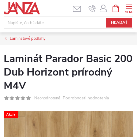
Prejsť na obsah
NÁKUPNÝ
HĽADAŤ
Laminátové podlahy
Laminát Parador Basic 200
Dub Horizont prírodný
M4V
Podrobnosti hodnotenia
Neohodnotené
Akcia