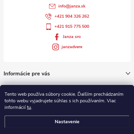
info
@
janza.sk
+421 904 326 262
+421 915 775 500
Janza sro
janzadvere
Informácie pre vás
Facebook
Tento web používa súbory cookie. Ďalším prechádzaním
tohto webu vyjadrujete súhlas s ich používaním. Viac
informácií
tu
.
Showroom
Nastavenie