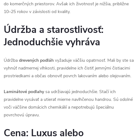
do komerčných priestorov. Avšak ich životnosť je nižšia, približne
10–25 rokov v závislosti od kvality.
Údržba a starostlivosť:
Jednoduchšie vyhráva
Údržba
drevených podláh
vyžaduje väčšiu opatrnosť. Mali by ste sa
vyhnúť nadmernej vlhkosti, pravidelne ich čistiť jemnými čistiacimi
prostriedkami a občas obnoviť povrch lakovaním alebo olejovaním.
Laminátové podlahy
sa udržiavajú jednoduchšie. Stačí ich
pravidelne vysávať a utierať mierne navlhčenou handrou. Sú odolné
voči väčšine domácich chemikálií a nepotrebujú špeciálnu
povrchovú úpravu.
Cena: Luxus alebo