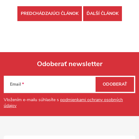
PREDCHÁDZAJÚCI ČLÁNOK
ĎALŠÍ ČLÁNOK
Odoberať newsletter
Zápätie
Email
ODOBERAŤ
Vložením e-mailu súhlasíte s
podmienkami ochrany osobných
údajov