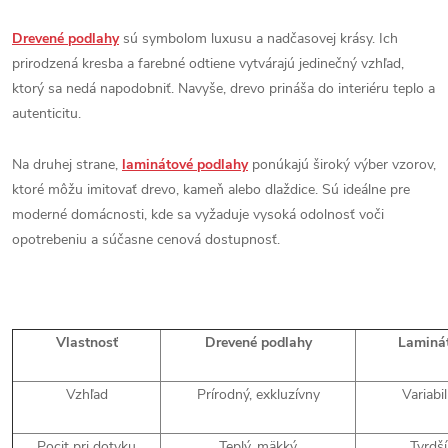
Drevené podlahy
sú symbolom luxusu a nadčasovej krásy. Ich
prirodzená kresba a farebné odtiene vytvárajú jedinečný vzhľad,
ktorý sa nedá napodobniť. Navyše, drevo prináša do interiéru teplo a
autenticitu.
Na druhej strane,
laminátové podlahy
ponúkajú široký výber vzorov,
ktoré môžu imitovať drevo, kameň alebo dlaždice. Sú ideálne pre
moderné domácnosti, kde sa vyžaduje vysoká odolnosť voči
opotrebeniu a súčasne cenová dostupnosť.
Vlastnosť
Drevené podlahy
Laminá
Vzhľad
Prírodný, exkluzívny
Variabi
Pocit pri dotyku
Teplý, mäkký
Tvrdší