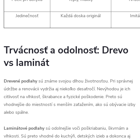
Jedinečnosť
Každá doska originál
Imitá
Trvácnosť a odolnosť: Drevo
vs laminát
Drevené podlahy
sú známe svojou dlhou životnosťou. Pri správnej
údržbe a renovácii vydržia aj niekoľko desaťročí. Nevýhodou je ich
citlivosť na vlhkosť, škrabance a fyzické poškodenie. Preto sú
vhodnejšie do miestností s menším zaťažením, ako sú obývacie izby
alebo spálne.
Laminátové podlahy
sú odolnejšie voči poškriabaniu, škvrnám a
vlhkosti. Sú preto vhodné do kuchýň, detských izieb a dokonca aj