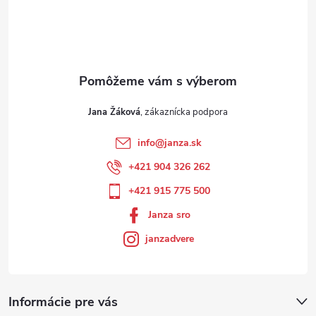
Jana Žáková
info
@
janza.sk
+421 904 326 262
+421 915 775 500
Janza sro
janzadvere
Informácie pre vás