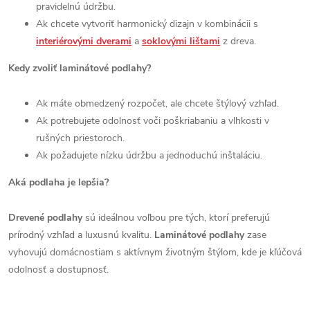
pravidelnú údržbu.
Ak chcete vytvoriť harmonický dizajn v kombinácii s
interiérovými dverami
a
soklovými lištami
z dreva.
Kedy zvoliť laminátové podlahy?
Ak máte obmedzený rozpočet, ale chcete štýlový vzhľad.
Ak potrebujete odolnosť voči poškriabaniu a vlhkosti v
rušných priestoroch.
Ak požadujete nízku údržbu a jednoduchú inštaláciu.
Aká podlaha je lepšia?
Drevené podlahy
sú ideálnou voľbou pre tých, ktorí preferujú
prírodný vzhľad a luxusnú kvalitu.
Laminátové podlahy
zase
vyhovujú domácnostiam s aktívnym životným štýlom, kde je kľúčová
odolnosť a dostupnosť.