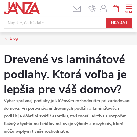
Prejsť na obsah
NÁKUPNÝ
HĽADAŤ
Blog
Drevené vs laminátové
podlahy. Ktorá voľba je
lepšia pre váš domov?
Výber správnej podlahy je kľúčovým rozhodnutím pri zariaďovaní
domova. Pri porovnávaní drevených podláh a laminátových
podláh je dôležité zvážiť estetiku, trvácnosť, údržbu a rozpočet.
Každý z týchto materiálov má svoje výhody a nevýhody, ktoré
môžu ovplyvniť vaše rozhodnutie.