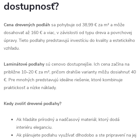
dostupnosť?
Cena drevených podláh
sa pohybuje od 38,99 € za m² a môže
dosahovať až 160 € a viac, v závislosti od typu dreva a povrchovej
úpravy. Tieto podlahy predstavujú investíciu do kvality a estetického
vzhľadu.
Laminátové podlahy
sú cenovo dostupnejšie. Ich cena začína na
približne 10–20 € za m², pričom drahšie varianty môžu dosiahnuť 40
€. Pre mnohých predstavujú ideálne riešenie, ktoré kombinuje
praktickosť a nízke náklady.
Kedy zvoliť drevené podlahy?
Ak hľadáte prírodný a nadčasový materiál, ktorý dodá
interiéru eleganciu.
Ak plánujete podlahu využívať dlhodobo a ste pripravení na jej