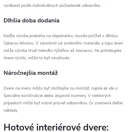
vyrábané podľa individuálnych požiadaviek zákazníka.
Dlhšia doba dodania
Keďže výroba prebieha na objednávku, musíte počítať s dlhšou
čakacou lehotou. V závislosti od zvoleného materiálu a typu dverí
môže výroba trvať niekoľko týždňov až mesiacov. Ak potrebujete
dvere rýchlo, môže to byť nevýhoda.
Náročnejšia montáž
Dvere na mieru môžu byť zložitejšie na montáž, najmä ak ide o
špeciálne konštrukcie alebo atypické rozmery. V niektorých
prípadoch môže byť nutné prizvať odborníkov, čo znamená ďalšie
náklady.
Hotové interiérové dvere: