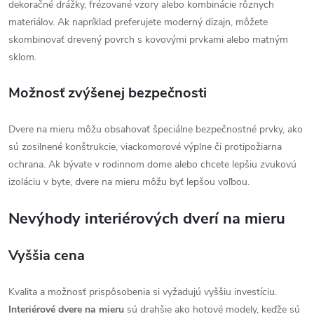
dekoračné drážky, frézované vzory alebo kombinácie rôznych
materiálov. Ak napríklad preferujete moderný dizajn, môžete
skombinovať drevený povrch s kovovými prvkami alebo matným
sklom.
Možnosť zvýšenej bezpečnosti
Dvere na mieru môžu obsahovať špeciálne bezpečnostné prvky, ako
sú zosilnené konštrukcie, viackomorové výplne či protipožiarna
ochrana. Ak bývate v rodinnom dome alebo chcete lepšiu zvukovú
izoláciu v byte, dvere na mieru môžu byť lepšou voľbou.
Nevýhody interiérových dverí na mieru
Vyššia cena
Kvalita a možnosť prispôsobenia si vyžadujú vyššiu investíciu.
Interiérové dvere na mieru
sú drahšie ako hotové modely, keďže sú