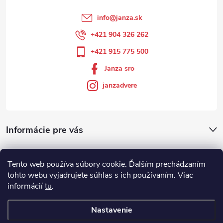
info
@
janza.sk
+421 904 326 262
+421 915 775 500
Janza sro
janzadvere
Informácie pre vás
Facebook
Tento web používa súbory cookie. Ďalším prechádzaním
tohto webu vyjadrujete súhlas s ich používaním. Viac
informácií
tu
.
Showroom
Nastavenie