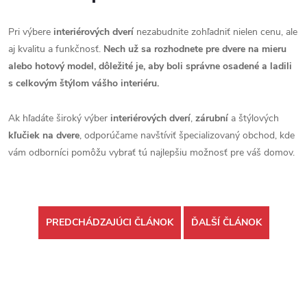
Pri výbere
interiérových dverí
nezabudnite zohľadniť nielen cenu, ale
aj kvalitu a funkčnosť.
Nech už sa rozhodnete pre dvere na mieru
alebo hotový model, dôležité je, aby boli správne osadené a ladili
s celkovým štýlom vášho interiéru.
Ak hľadáte široký výber
interiérových dverí
,
zárubní
a štýlových
kľučiek na dvere
, odporúčame navštíviť špecializovaný obchod, kde
vám odborníci pomôžu vybrať tú najlepšiu možnosť pre váš domov.
PREDCHÁDZAJÚCI ČLÁNOK
ĎALŠÍ ČLÁNOK