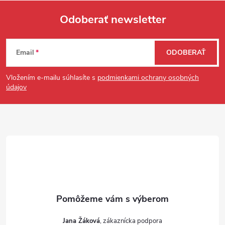
Odoberať newsletter
Zápätie
Email
ODOBERAŤ
Vložením e-mailu súhlasíte s
podmienkami ochrany osobných
údajov
Jana Žáková