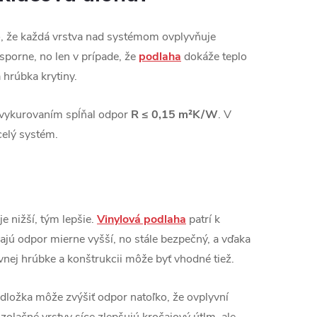
, že každá vrstva nad systémom ovplyvňuje
sporne, no len v prípade, že
podlaha
dokáže teplo
 hrúbka krytiny.
 vykurovaním spĺňal odpor
R ≤ 0,15 m²K/W
. V
celý systém.
 nižší, tým lepšie.
Vinylová podlaha
patrí k
jú odpor mierne vyšší, no stále bezpečný, a vďaka
vnej hrúbke a konštrukcii môže byť vhodné tiež.
dložka môže zvýšiť odpor natoľko, že ovplyvní
zolačné vrstvy síce zlepšujú kročajový útlm, ale