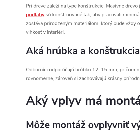
Pri dreve záleží na type konštrukcie. Masívne drev
podlahy
sú konštruované tak, aby pracovali minimál
zostáva prirodzeným materiálom, ktorý bude vždy o ni
vlhkosť v interiéri.
Aká hrúbka a konštrukci
Odborníci odporúčajú hrúbku 12–15 mm, pričom náš
rovnomerne, zároveň si zachovávajú krásny prírodn
Aký vplyv má montáž
Môže montáž ovplyvniť v