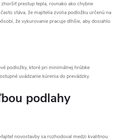
zhoršiť prestup tepla, rovnako ako chybne
asto stáva, že majitelia zvolia podložku určenú na
ôsobí, že vykurovanie pracuje dlhšie, aby dosiahlo
vé podložky, ktoré pri minimálnej hrúbke
postupné uvádzanie kúrenia do prevádzky.
oľbou podlahy
Majiteľ novostavby sa rozhodoval medzi kvalitnou