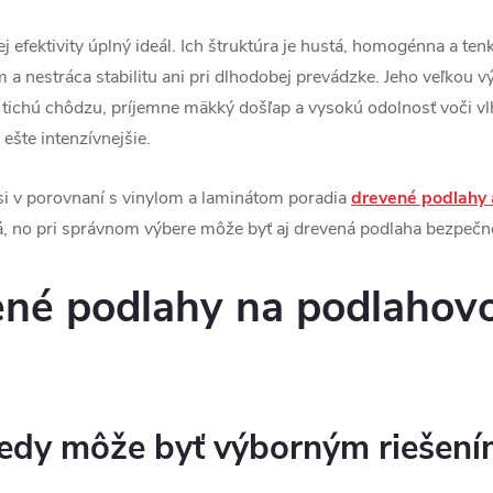
 efektivity úplný ideál. Ich štruktúra je hustá, homogénna a ten
nestráca stabilitu ani pri dlhodobej prevádzke. Jeho veľkou vý
e tichú chôdzu, príjemne mäkký došľap a vysokú odolnosť voči vlh
ešte intenzívnejšie.
 si v porovnaní s vinylom a laminátom poradia
drevené podlahy 
ná, no pri správnom výbere môže byť aj drevená podlaha bezpečn
ené podlahy na podlahov
 kedy môže byť výborným riešen