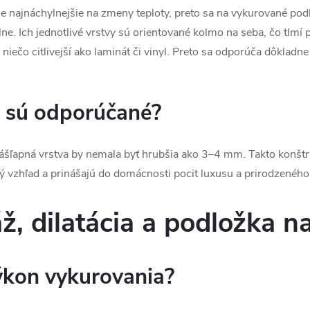
o je najnáchylnejšie na zmeny teploty, preto sa na vykurované p
ne. Ich jednotlivé vrstvy sú orientované kolmo na seba, čo tlmí
ečo citlivejší ako laminát či vinyl. Preto sa odporúča dôkladne 
a sú odporúčané?
ľapná vrstva by nemala byť hrubšia ako 3–4 mm. Takto konštr
ý vzhľad a prinášajú do domácnosti pocit luxusu a prirodzeného
, dilatácia a podložka na
ýkon vykurovania?