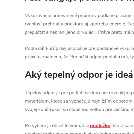
Vykurovanie umiestnené priamo v podlahe pracuje 
rýchlosť prehriatia priestoru aj spotrebu energie. T
prepúšťať a nebráni jeho cirkulácii. Práve preto má 
Podľa dát Európskej asociácie pre podlahové vykur
praxi to znamená, že čím nižší odpor podlaha má, tý
Aký tepelný odpor je ideá
Tepelný odpor je pre podlahové kúrenie rovnakým pa
materiálom, ktoré sa vyznačujú najnižším odporom,
svojej konštrukcii sú stabilnou voľbou pre väčšinu 
Pri výbere je dôležité vnímať aj
podložku
, ktorá sa
rýchlosť prehriatia miestnosti aj výsledné energetic