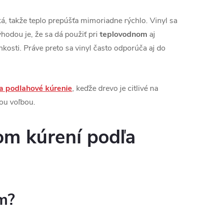
ká, takže teplo prepúšťa mimoriadne rýchlo. Vinyl sa
hodou je, že sa dá použiť pri
teplovodnom
aj
kosti. Práve preto sa vinyl často odporúča aj do
a podlahové kúrenie
, keďže drevo je citlivé na
ou voľbou.
om kúrení podľa
ím?