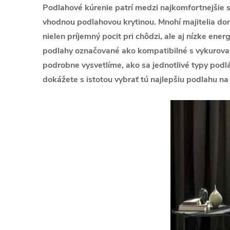
Podlahové kúrenie patrí medzi najkomfortnejšie
vhodnou podlahovou krytinou. Mnohí majitelia dom
nielen príjemný pocit pri chôdzi, ale aj nízke ene
podlahy označované ako kompatibilné s vykurovaní
podrobne vysvetlíme, ako sa jednotlivé typy podlá
dokážete s istotou vybrať tú najlepšiu podlahu na