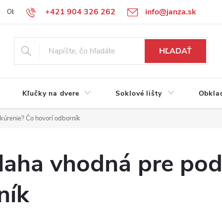
+421 904 326 262
info@janza.sk
Obchodné podmienky
Reklamačné podmienky
Podmienky ochra
HĽADAŤ
Kľučky na dvere
Soklové lišty
Obkla
kúrenie? Čo hovorí odborník
dlaha vhodná pre pod
ník