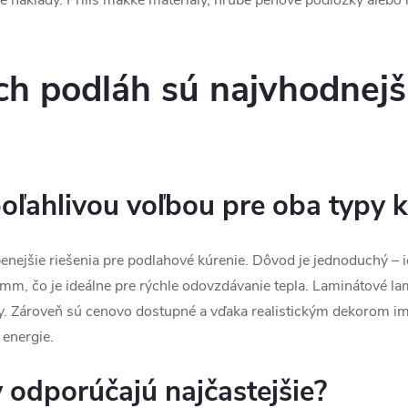
ich podláh sú najvhodnej
oľahlivou voľbou pre oba typy k
enejšie riešenia pre podlahové kúrenie. Dôvod je jednoduchý – ic
m, čo je ideálne pre rýchle odovzdávanie tepla. Laminátové la
y. Zároveň sú cenovo dostupné a vďaka realistickým dekorom imi
 energie.
 odporúčajú najčastejšie?