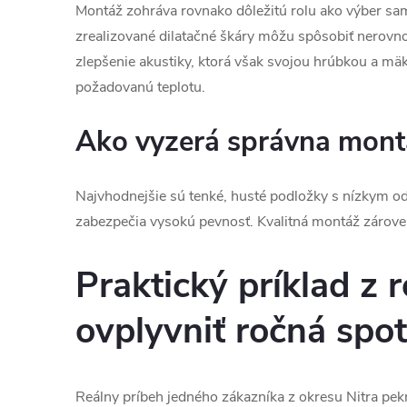
Montáž zohráva rovnako dôležitú rolu ako výber sa
zrealizované dilatačné škáry môžu spôsobiť nerovno
zlepšenie akustiky, ktorá však svojou hrúbkou a mäk
požadovanú teplotu.
Ako vyzerá správna mont
Najvhodnejšie sú tenké, husté podložky s nízkym o
zabezpečia vysokú pevnosť. Kvalitná montáž zároveň
Praktický príklad z 
ovplyvniť ročná spo
Reálny príbeh jedného zákazníka z okresu Nitra pek