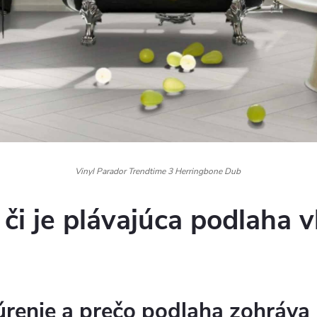
Vinyl Parador Trendtime 3 Herringbone Dub
 či je plávajúca podlaha
renie a prečo podlaha zohráva 