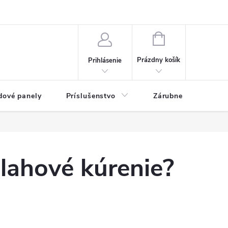
ny osobných údajov
Blog
NÁKUPNÝ KOŠÍK
Prázdny košík
Prihlásenie
dové panely
Príslušenstvo
Zárubne
Stave
lahové kúrenie?