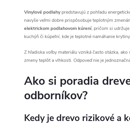
Vinylové podlahy
predstavujú z pohľadu energetickej
navyše veľmi dobre prispôsobuje teplotným zmenám a 
elektrickom podlahovom kúrení
, pričom si udržuj
kuchýň či kúpeľní, kde je teplotné namáhanie krytiny 
Z hľadiska voľby materiálu vzniká často otázka, ako
zmeny teplôt a vlhkosti. Odpoveď nie je jednoznač
Ako si poradia drev
odborníkov?
Kedy je drevo rizikové a