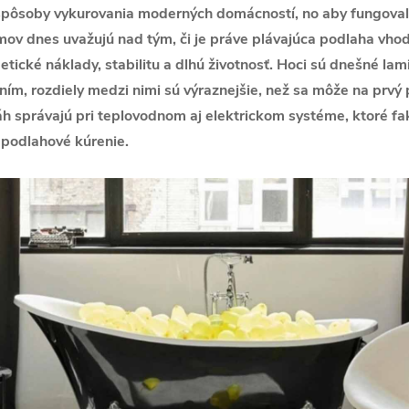
 spôsoby vykurovania moderných domácností, no aby fungoval
ov dnes uvažujú nad tým, či je práve plávajúca podlaha vhod
rgetické náklady, stabilitu a dlhú životnosť. Hoci sú dnešné l
m, rozdiely medzi nimi sú výraznejšie, než sa môže na prvý 
h správajú pri teplovodnom aj elektrickom systéme, ktoré fak
 podlahové kúrenie.