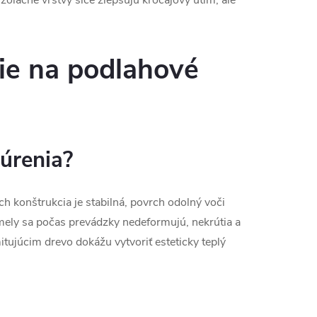
šie na podlahové
úrenia?
h konštrukcia je stabilná, povrch odolný voči
mely sa počas prevádzky nedeformujú, nekrútia a
tujúcim drevo dokážu vytvoriť esteticky teplý