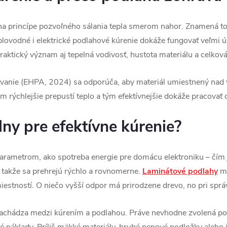
na princípe pozvoľného sálania tepla smerom nahor. Znamená to
eplovodné i elektrické podlahové kúrenie dokáže fungovať veľmi ú
praktický význam aj tepelná vodivosť, hustota materiálu a celková
ovanie (EHPA, 2024) sa odporúča, aby materiál umiestnený nad
m rýchlejšie prepustí teplo a tým efektívnejšie dokáže pracovať 
lny pre efektívne kúrenie?
rametrom, ako spotreba energie pre domácu elektroniku – čím je
 takže sa prehrejú rýchlo a rovnomerne.
Laminátové podlahy
ma
miestností. O niečo vyšší odpor má prirodzene drevo, no pri sprá
 nachádza medzi kúrením a podlahou. Práve nevhodne zvolená po
ké náklady. Príliš mäkké materiály, hrubé penové podložky alebo i