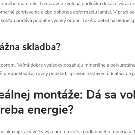
motného materiálu. Nesprávne zvolená podložka dokáže výrazne 
merné zahrievanie alebo dokonca deformáciu lamiel. V praxi sa č
kosťou pridáva podlahe vysoký odpor. Takýto detail následne sp
ážna skladba?
dporom. Veľmi dobré výsledky dosahujú minerálne a polyuretáno
 predpokladá aj rovný podklad, správne nastavenú dilatáciu a 
reálnej montáže: Dá sa v
treba energie?
ne ukazuje, aký veľký význam má voľba podlahového materiálu. 