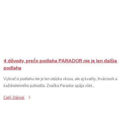
4 dôvody, prečo podlaha PARADOR nie je len ďalšia
podlaha
Vybrať si podlahu nie je len otázka vkusu, ale aj kvality, trvácnosti a
každodenného pohodlia. Značka Parador spája všet...
Celý článok