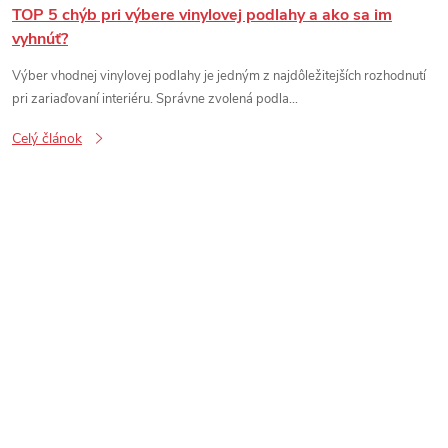
TOP 5 chýb pri výbere vinylovej podlahy a ako sa im
vyhnúť?
Výber vhodnej vinylovej podlahy je jedným z najdôležitejších rozhodnutí
pri zariaďovaní interiéru. Správne zvolená podla...
Celý článok