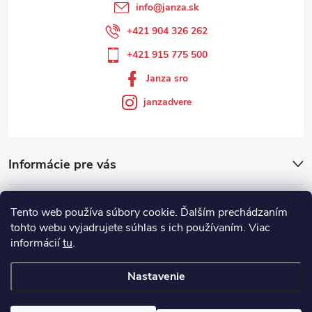
info
@
janza.sk
+421 904 326 262
+421 915 775 500
Janza sro
janzadvere
Informácie pre vás
Facebook
Tento web používa súbory cookie. Ďalším prechádzaním
tohto webu vyjadrujete súhlas s ich používaním. Viac
informácií
tu
.
Showroom
Nastavenie
Copyright 2026
Janza.sk
. Všetky práva vyhradené.