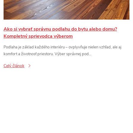
Ako si vybrať správnu podlahu do bytu alebo domu?
Kompletný sprievodca výberom
Podlaha je základ každého interiéru – ovplyvňuje nielen vzhľad, ale aj
komfort a životnosť priestoru. Výber správnej pod...
Celý článok