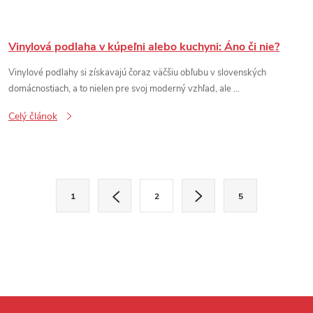
Vinylová podlaha v kúpeľni alebo kuchyni: Áno či nie?
Vinylové podlahy si získavajú čoraz väčšiu obľubu v slovenských
domácnostiach, a to nielen pre svoj moderný vzhľad, ale ...
Celý článok
Ovládacie prvky výpisu
Stránkovanie
1
2
5