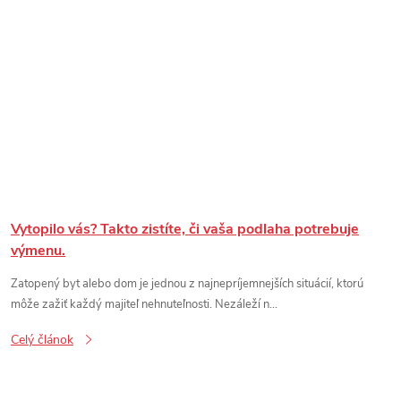
Vytopilo vás? Takto zistíte, či vaša podlaha potrebuje
výmenu.
Zatopený byt alebo dom je jednou z najnepríjemnejších situácií, ktorú
môže zažiť každý majiteľ nehnuteľnosti. Nezáleží n...
Celý článok