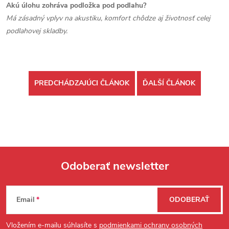
Akú úlohu zohráva podložka pod podlahu?
Má zásadný vplyv na akustiku, komfort chôdze aj životnosť celej
podlahovej skladby.
PREDCHÁDZAJÚCI ČLÁNOK
ĎALŠÍ ČLÁNOK
Odoberať newsletter
Zápätie
Email
ODOBERAŤ
Vložením e-mailu súhlasíte s
podmienkami ochrany osobných