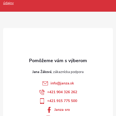
údajov
Jana Žáková
info
@
janza.sk
+421 904 326 262
+421 915 775 500
Janza sro