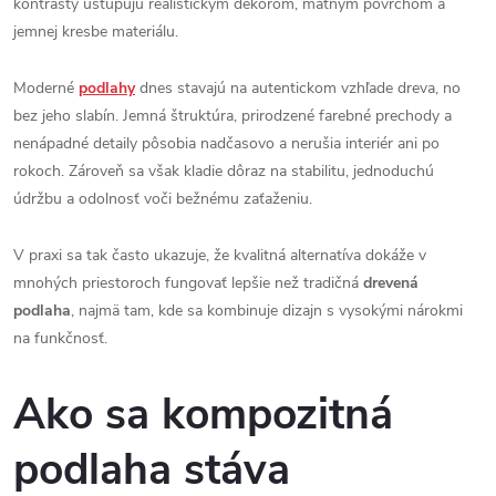
kontrasty ustupujú realistickým dekorom, matným povrchom a
jemnej kresbe materiálu.
Moderné
podlahy
dnes stavajú na autentickom vzhľade dreva, no
bez jeho slabín. Jemná štruktúra, prirodzené farebné prechody a
nenápadné detaily pôsobia nadčasovo a nerušia interiér ani po
rokoch. Zároveň sa však kladie dôraz na stabilitu, jednoduchú
údržbu a odolnosť voči bežnému zaťaženiu.
V praxi sa tak často ukazuje, že kvalitná alternatíva dokáže v
mnohých priestoroch fungovať lepšie než tradičná
drevená
podlaha
, najmä tam, kde sa kombinuje dizajn s vysokými nárokmi
na funkčnosť.
Ako sa kompozitná
podlaha stáva