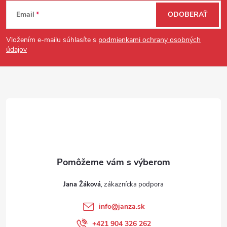
Zápätie
Email
ODOBERAŤ
Vložením e-mailu súhlasíte s
podmienkami ochrany osobných
údajov
Jana Žáková
info
@
janza.sk
+421 904 326 262