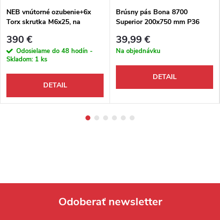
NEB vnútorné ozubenie+6x
Brúsny pás Bona 8700
Torx skrutka M6x25, na
Superior 200x750 mm P36
brúsku na parkety Bona
keramický sivý
390 €
39,99 €
FlexiSand
Odosielame do 48 hodín -
Na objednávku
Skladom:
1 ks
DETAIL
DETAIL
Odoberať newsletter