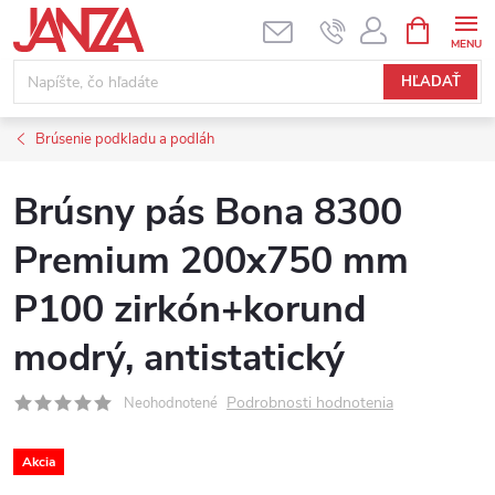
Prejsť na obsah
NÁKUPNÝ
HĽADAŤ
Brúsenie podkladu a podláh
Brúsny pás Bona 8300
Premium 200x750 mm
P100 zirkón+korund
modrý, antistatický
Podrobnosti hodnotenia
Neohodnotené
Akcia