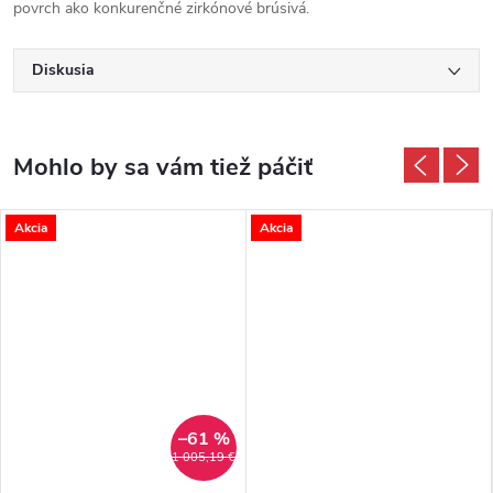
povrch ako konkurenčné zirkónové brúsivá.
Diskusia
Akcia
Akcia
–61 %
1 005,19 €