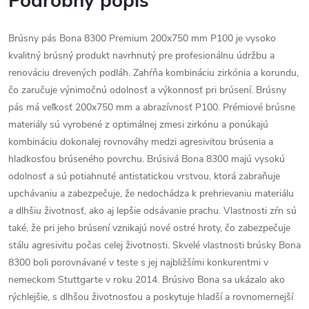
Podrobný popis
Brúsny pás Bona 8300 Premium 200x750 mm P100 je vysoko
kvalitný brúsný produkt navrhnutý pre profesionálnu údržbu a
renováciu drevených podláh. Zahŕňa kombináciu zirkónia a korundu,
čo zaručuje výnimočnú odolnosť a výkonnosť pri brúsení. Brúsny
pás má veľkosť 200x750 mm a abrazívnosť P100. Prémiové brúsne
materiály sú vyrobené z optimálnej zmesi zirkónu a ponúkajú
kombináciu dokonalej rovnováhy medzi agresivitou brúsenia a
hladkosťou brúseného povrchu. Brúsivá Bona 8300 majú vysokú
odolnosť a sú potiahnuté antistatickou vrstvou, ktorá zabraňuje
upchávaniu a zabezpečuje, že nedochádza k prehrievaniu materiálu
a dlhšiu životnosť, ako aj lepšie odsávanie prachu. Vlastnosti zŕn sú
také, že pri jeho brúsení vznikajú nové ostré hroty, čo zabezpečuje
stálu agresivitu počas celej životnosti. Skvelé vlastnosti brúsky Bona
8300 boli porovnávané v teste s jej najbližšími konkurentmi v
nemeckom Stuttgarte v roku 2014. Brúsivo Bona sa ukázalo ako
rýchlejšie, s dlhšou životnosťou a poskytuje hladší a rovnomernejší