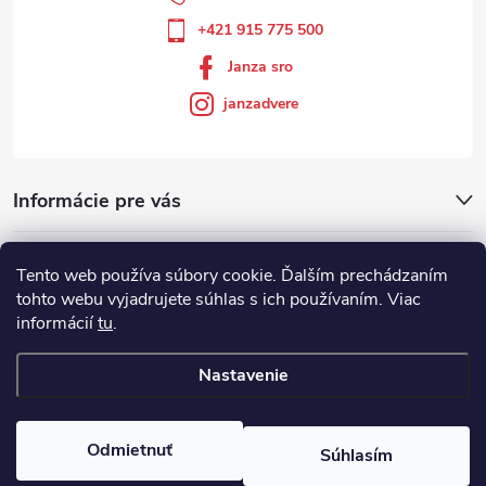
+421 915 775 500
Janza sro
janzadvere
Informácie pre vás
Facebook
Tento web používa súbory cookie. Ďalším prechádzaním
tohto webu vyjadrujete súhlas s ich používaním. Viac
informácií
tu
.
Showroom
Nastavenie
Copyright 2026
Janza.sk
. Všetky práva vyhradené.
Odmietnuť
Súhlasím
Vytvoril Shoptet