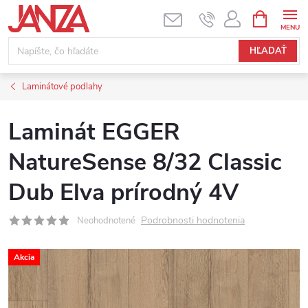
Prejsť na obsah
NÁKUPNÝ
HĽADAŤ
Laminátové podlahy
Laminát EGGER
NatureSense 8/32 Classic
Dub Elva prírodný 4V
Podrobnosti hodnotenia
Neohodnotené
Akcia