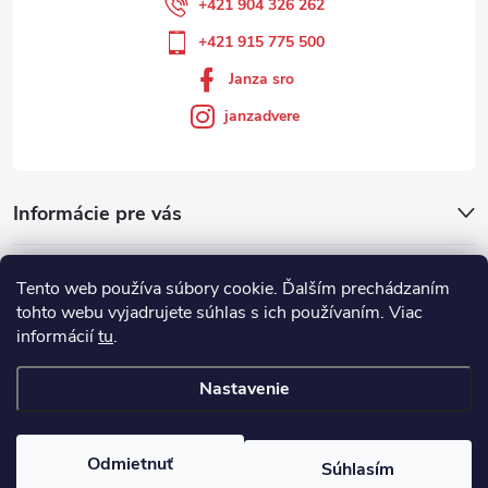
+421 904 326 262
+421 915 775 500
Janza sro
janzadvere
Informácie pre vás
Facebook
Tento web používa súbory cookie. Ďalším prechádzaním
tohto webu vyjadrujete súhlas s ich používaním. Viac
informácií
tu
.
Showroom
Nastavenie
Copyright 2026
Janza.sk
. Všetky práva vyhradené.
Odmietnuť
Súhlasím
Vytvoril Shoptet