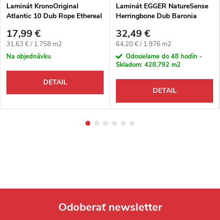
Laminát KronoOriginal
Laminát EGGER NatureSense
Atlantic 10 Dub Rope Ethereal
Herringbone Dub Baronia
K669 4V
pieskový 4V
17,99 €
32,49 €
Jednotková cena:
Jednotková cena:
31,63 € / 1.758 m2
64,20 € / 1.976 m2
Na objednávku
Odosielame do 48 hodín -
Skladom:
428,792 m2
DETAIL
DETAIL
Odoberať newsletter