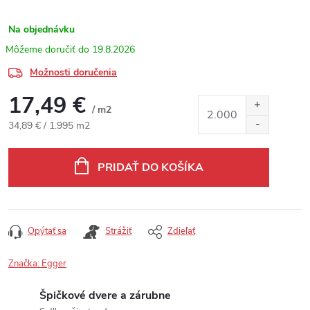
Na objednávku
19.8.2026
Možnosti doručenia
17,49 €
/ m2
Jednotková cena:
34,89 € / 1.995 m2
PRIDAŤ DO KOŠÍKA
Opýtať sa
Strážiť
Zdieľať
Značka:
Egger
Špičkové dvere a zárubne