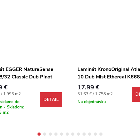
át EGGER NatureSense
Laminát KronoOriginal Atla
8/32 Classic Dub Pinot
10 Dub Mist Ethereal K66
4V
9 €
17,99 €
ová cena:
Jednotková cena:
 / 1.995 m2
31,63 € / 1.758 m2
D
DETAIL
sielame do
Na objednávku
n - Skladom:
5 m2