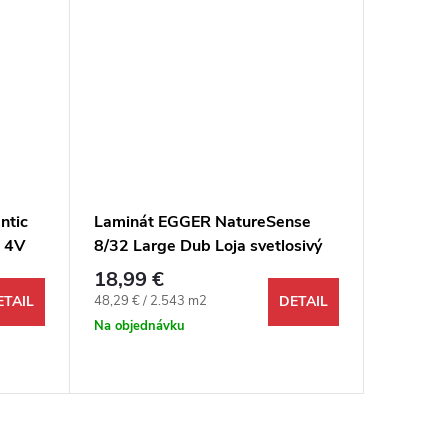
ntic
Laminát EGGER NatureSense
Laminá
8 4V
8/32 Large Dub Loja svetlosivý
8/32 La
4V
18,99 €
18,99 
Jednotková cena:
Jednotkov
48,29 € / 2.543 m2
48,29 € /
ETAIL
DETAIL
Na objednávku
Na objed