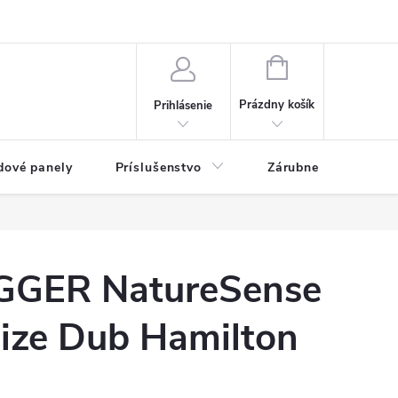
ny osobných údajov
Blog
NÁKUPNÝ KOŠÍK
Prázdny košík
Prihlásenie
dové panely
Príslušenstvo
Zárubne
Stave
GGER NatureSense
size Dub Hamilton