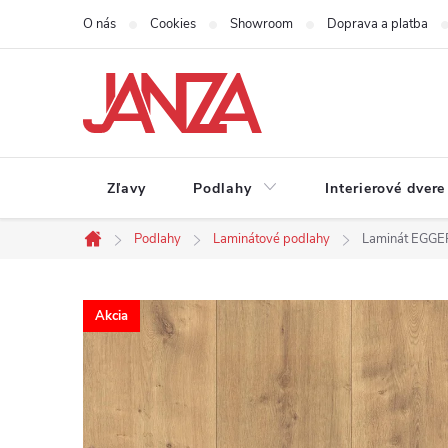
Prejsť na obsah
O nás
Cookies
Showroom
Doprava a platba
Zľavy
Podlahy
Interierové dvere
Podlahy
Laminátové podlahy
Laminát EGGER
Domov
Akcia