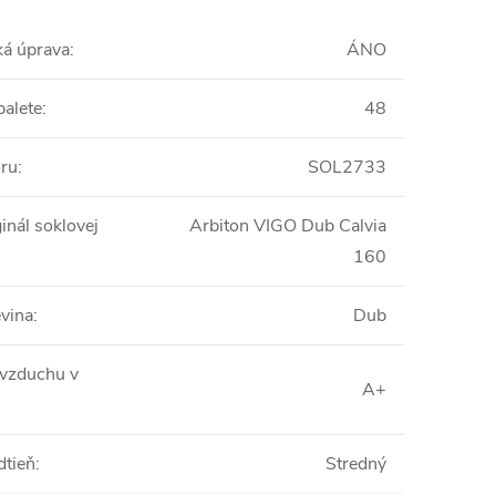
ká úprava
:
ÁNO
palete
:
48
oru
:
SOL2733
inál soklovej
Arbiton VIGO Dub Calvia
160
vina
:
Dub
 vzduchu v
A+
dtieň
:
Stredný