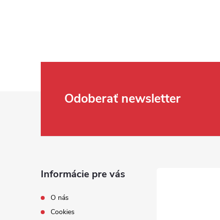
Zápätie
Odoberať newsletter
Informácie pre vás
O nás
Cookies