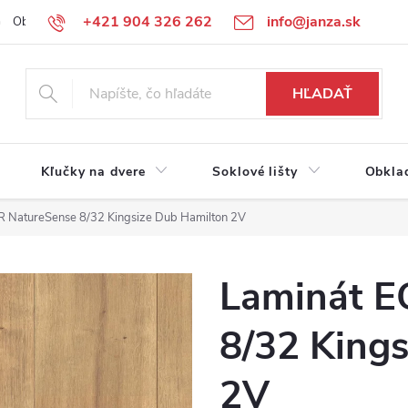
+421 904 326 262
info@janza.sk
Obchodné podmienky
Reklamačné podmienky
Podmienky ochra
HĽADAŤ
Kľučky na dvere
Soklové lišty
Obkla
 NatureSense 8/32 Kingsize Dub Hamilton 2V
Laminát E
8/32 King
2V