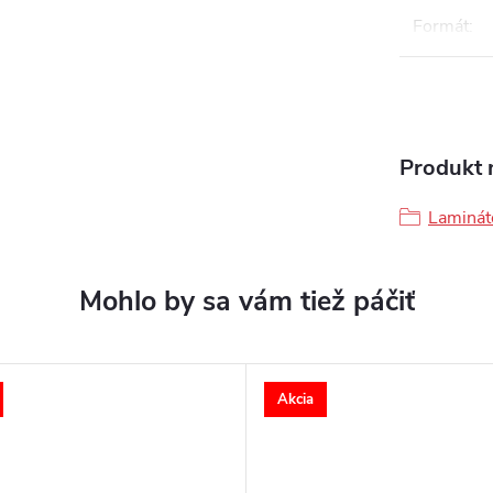
Formát
:
Produkt n
Laminát
Akcia