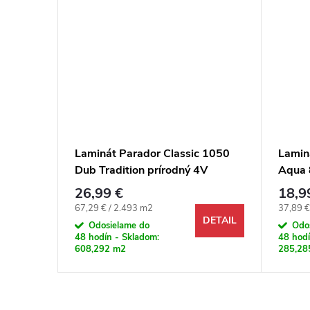
ense
Laminát Parador Classic 1050
Lamin
field
Dub Tradition prírodný 4V
Aqua 
biely 
26,99 €
18,9
Jednotková cena:
Jednotk
67,29 € / 2.493 m2
37,89 €
DETAIL
DETAIL
Odosielame do
Odo
48 hodín - Skladom:
48 hodí
608,292 m2
285,28