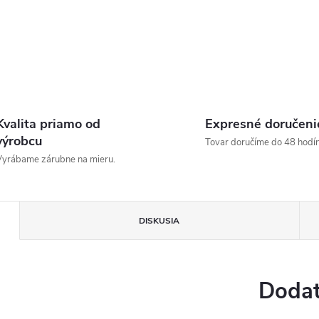
Kvalita priamo od
Expresné doručeni
výrobcu
Tovar doručíme do 48 hodín
yrábame zárubne na mieru.
DISKUSIA
Dodat