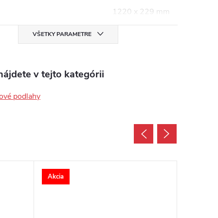
1220 x 229 mm
VŠETKY PARAMETRE
ájdete v tejto kategórii
ové podlahy
Akcia
Akcia