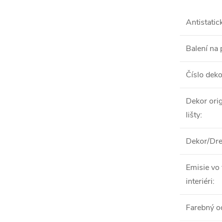
Antistatic
Balení na 
Číslo dek
Dekor orig
lišty
:
Dekor/Dre
Emisie vo
interiéri
:
Farebný o