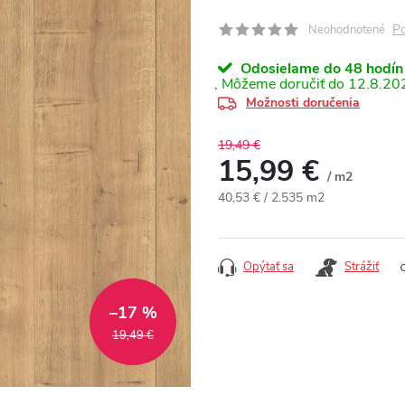
Po
Neohodnotené
Odosielame do 48 hodín
12.8.20
Možnosti doručenia
19,49 €
15,99 €
/ m2
Jednotková cena:
40,53 € / 2.535 m2
Opýtať sa
Strážiť
–17 %
19,49 €