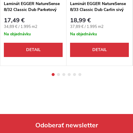
Laminát EGGER NatureSense
Laminát EGGER NatureSense
8/32 Classic Dub Parketový
8/33 Classic Dub Carlin sivý
4V
4V
17,49 €
18,99 €
Jednotková cena:
Jednotková cena:
34,89 € / 1.995 m2
37,89 € / 1.995 m2
Na objednávku
Na objednávku
DETAIL
DETAIL
Odoberať newsletter