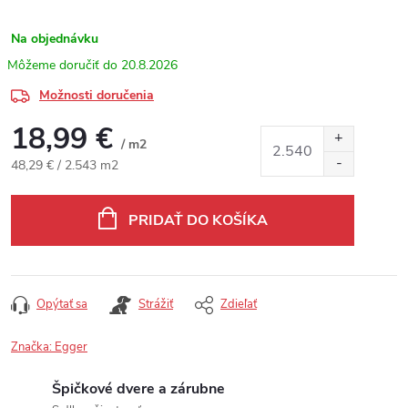
Na objednávku
20.8.2026
Možnosti doručenia
18,99 €
/ m2
Jednotková cena:
48,29 € / 2.543 m2
PRIDAŤ DO KOŠÍKA
Opýtať sa
Strážiť
Zdieľať
Značka:
Egger
Špičkové dvere a zárubne