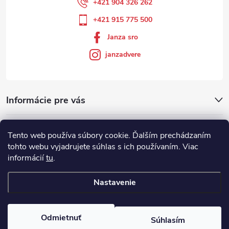
+421 904 326 262
+421 915 775 500
Janza sro
janzadvere
Informácie pre vás
Facebook
Tento web používa súbory cookie. Ďalším prechádzaním
tohto webu vyjadrujete súhlas s ich používaním. Viac
informácií
tu
.
Showroom
Nastavenie
Copyright 2026
Janza.sk
. Všetky práva vyhradené.
Odmietnuť
Súhlasím
Vytvoril Shoptet