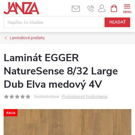
Prejsť na obsah
NÁKUPNÝ
HĽADAŤ
Laminátové podlahy
Laminát EGGER
NatureSense 8/32 Large
Dub Elva medový 4V
Podrobnosti hodnotenia
Neohodnotené
Akcia