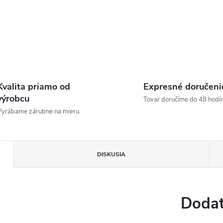
Kvalita priamo od
Expresné doručeni
výrobcu
Tovar doručíme do 48 hodín
yrábame zárubne na mieru.
DISKUSIA
Dodat