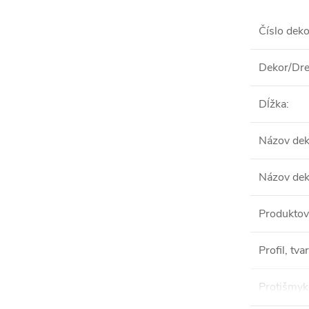
Číslo dek
Dekor/Dre
Dĺžka
:
Názov de
Názov de
Produktov
Profil, tvar
Protišmyk