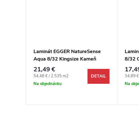
ense
Laminát EGGER NatureSense
Lamin
le
Aqua 8/32 Kingsize Kameň
8/32 C
Calvia pieskovo sivý 4V+1
21,49 €
17,4
Jednotková cena:
Jednotk
54,48 € / 2.535 m2
34,89 €
DETAIL
DETAIL
Na objednávku
Na obj