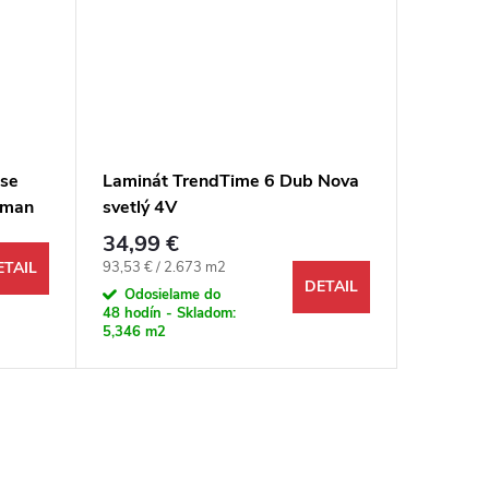
se
Laminát TrendTime 6 Dub Nova
Laminá
rman
svetlý 4V
Aqua 10
medový
34,99 €
22,49 
Jednotková cena:
Jednotkov
93,53 € / 2.673 m2
39,27 € /
ETAIL
DETAIL
Odosielame do
Na objed
48 hodín - Skladom:
5,346 m2