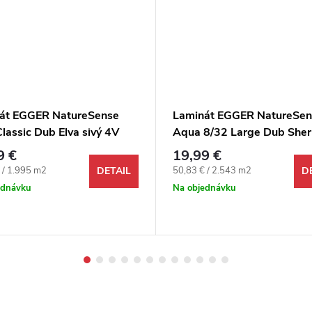
át EGGER NatureSense
Laminát EGGER NatureSen
lassic Dub Elva sivý 4V
Aqua 8/32 Large Dub She
hnedý 4V
9 €
19,99 €
ová cena:
Jednotková cena:
 / 1.995 m2
50,83 € / 2.543 m2
DETAIL
D
ednávku
Na objednávku