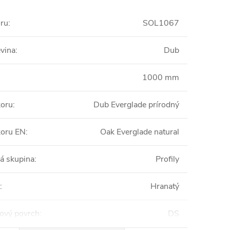
oru
:
SOL1067
vina
:
Dub
1000 mm
koru
:
Dub Everglade prírodný
koru EN
:
Oak Everglade natural
á skupina
:
Profily
:
Hranatý
ový povrch
:
DS