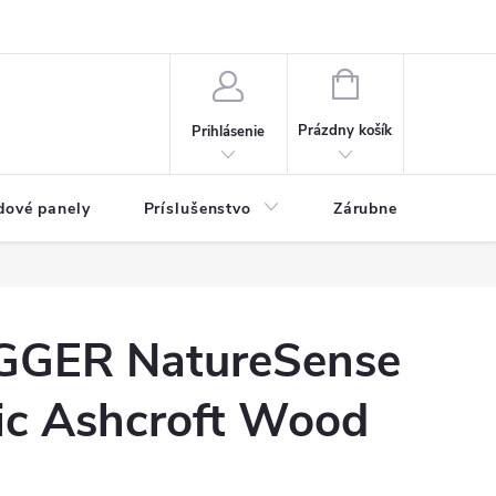
ny osobných údajov
Blog
NÁKUPNÝ KOŠÍK
Prázdny košík
Prihlásenie
dové panely
Príslušenstvo
Zárubne
Stave
GGER NatureSense
sic Ashcroft Wood