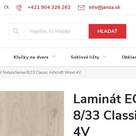
+421 904 326 262
info@janza.sk
Obchodné podmienky
Reklamačné podmienky
Podmienky ochra
HĽADAŤ
Kľučky na dvere
Soklové lišty
Obkla
 NatureSense 8/33 Classic Ashcroft Wood 4V
Laminát E
8/33 Clas
4V