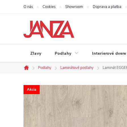
Prejsť na obsah
O nás
Cookies
Showroom
Doprava a platba
Zľavy
Podlahy
Interierové dvere
Podlahy
Laminátové podlahy
Laminát EGGER
Domov
Akcia