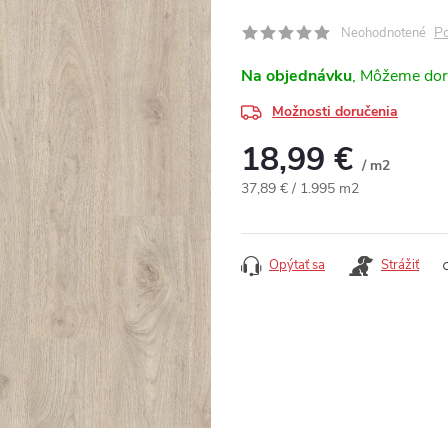
Po
Neohodnotené
Na objednávku
Možnosti doručenia
18,99 €
/ m2
Jednotková cena:
37,89 € / 1.995 m2
Opýtať sa
Strážiť