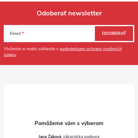
Odoberať newsletter
Zápätie
Email
ODOBERAŤ
Vložením e-mailu súhlasíte s
podmienkami ochrany osobných
údajov
Jana Žáková