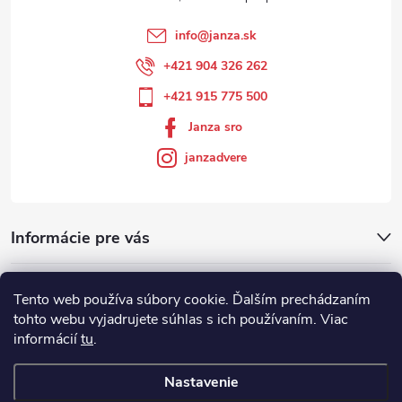
info
@
janza.sk
+421 904 326 262
+421 915 775 500
Janza sro
janzadvere
Informácie pre vás
Facebook
Tento web používa súbory cookie. Ďalším prechádzaním
tohto webu vyjadrujete súhlas s ich používaním. Viac
informácií
tu
.
Showroom
Nastavenie