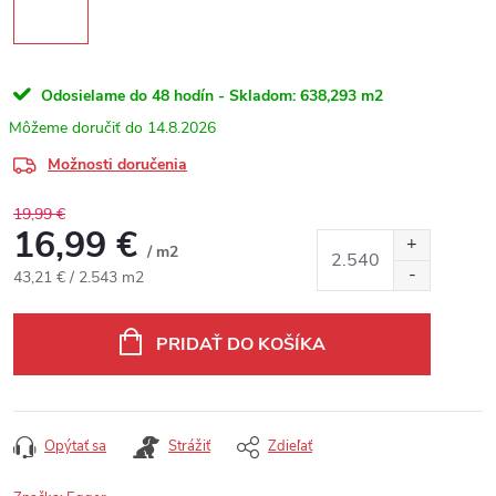
Odosielame do 48 hodín - Skladom:
638,293 m2
14.8.2026
Možnosti doručenia
19,99 €
16,99 €
/ m2
Jednotková cena:
43,21 € / 2.543 m2
PRIDAŤ DO KOŠÍKA
Opýtať sa
Strážiť
Zdieľať