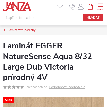
Prejsť na obsah
NÁKUPNÝ
HĽADAŤ
Laminátové podlahy
Laminát EGGER
NatureSense Aqua 8/32
Large Dub Victoria
prírodný 4V
Podrobnosti hodnotenia
Neohodnotené
Akcia