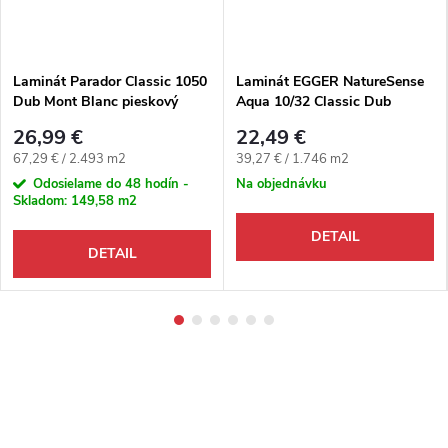
Laminát Parador Classic 1050
Laminát EGGER NatureSense
Dub Mont Blanc pieskový
Aqua 10/32 Classic Dub
matný 4V
Lausanne svetlý 4V
26,99 €
22,49 €
Jednotková cena:
Jednotková cena:
67,29 € / 2.493 m2
39,27 € / 1.746 m2
Odosielame do 48 hodín -
Na objednávku
Skladom:
149,58 m2
DETAIL
DETAIL