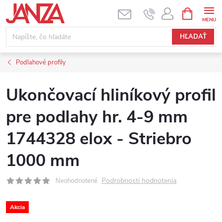
Prejsť na obsah
NÁKUPNÝ
HĽADAŤ
Podlahové profily
Ukončovací hliníkový profil
pre podlahy hr. 4-9 mm
1744328 elox - Striebro
1000 mm
Podrobnosti hodnotenia
Neohodnotené
Akcia