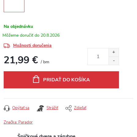
Na objednávku
20.8.2026
Možnosti doručenia
21,99 €
/ bm
Jednotková cena:
PRIDAŤ DO KOŠÍKA
Opýtať sa
Strážiť
Zdieľať
Značka:
Parador
Špičkové dvere a zárubne