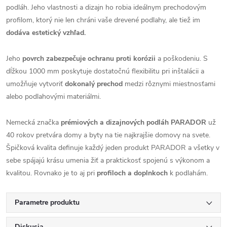
podláh. Jeho vlastnosti a dizajn ho robia ideálnym prechodovým
profilom, ktorý nie len chráni vaše drevené podlahy, ale tiež im
dodáva estetický vzhľad.
Jeho
povrch zabezpečuje ochranu proti korózii
a poškodeniu. S
dĺžkou 1000 mm poskytuje dostatočnú flexibilitu pri inštalácii a
umožňuje vytvoriť
dokonalý prechod
medzi rôznymi miestnosťami
alebo podlahovými materiálmi.
Nemecká značka
prémiových a dizajnových podláh PARADOR
už
40 rokov pretvára domy a byty na tie najkrajšie domovy na svete.
Špičková kvalita definuje každý jeden produkt PARADOR a všetky v
sebe spájajú krásu umenia žiť a praktickosť spojenú s výkonom a
kvalitou. Rovnako je to aj pri
profiloch a doplnkoch
k podlahám.
Parametre produktu
Diskusia