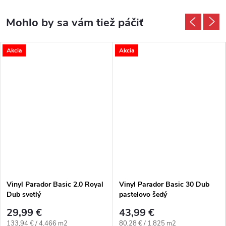
Akcia
Akcia
Vinyl Parador Basic 2.0 Royal
Vinyl Parador Basic 30 Dub
Dub svetlý
pastelovo šedý
29,99 €
43,99 €
Jednotková cena:
Jednotková cena:
133,94 € / 4.466 m2
80,28 € / 1.825 m2