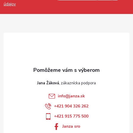
údajov
Jana Žáková
info
@
janza.sk
+421 904 326 262
+421 915 775 500
Janza sro