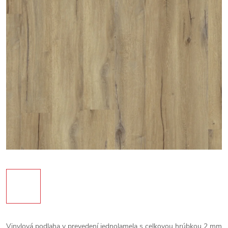
Vinylová podlaha v prevedení jednolamela s celkovou hrúbkou 2 mm