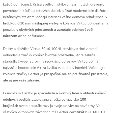
každú domácnosť. Krása svetlých, štýlovo navrhnutých drevených
povrchov imitácií parketových dosiek a čisté moderné línie dlaždíc s
betónovým efektom, dodajú interiéru vášho domova príťažlivosť.
S
hrúbkou 0,30 mm nášľapnej vrstvy
je kolekcia Virtuo 30 ideálna na
použitie
v obytných priestoroch a zaručuje odolnosť voči
nárazom
alebo poškriabaniu.
Dosky a dlaždice Virtuo 30 sú 100 % recyklovateľné v rámci
odhodlania značky chrániť
životné prostredie,
ktoré zahŕňa
starostlivý výber surovín a recykláciu odrezkov. Virtuo 30 má
najvyššie hodnotenie
A+
za kvalitu vzduchu v interiéri. Voľba tejto
kolekcie značky Gerflor
je prospešná nielen pre životné prostredie,
ale aj pre vaše zdravie.
Francúzsky Gerflor je
špecialista a svetový líder v oblasti riešení
odolných podláh
. Etablovaná značka vo viac ako
100
krajinách
sveta neustále rozvíja svoje aktivity na nové trhy. Vo
všetkých výrobných závodoch má Gerflor
certifikát ISO 14001
a