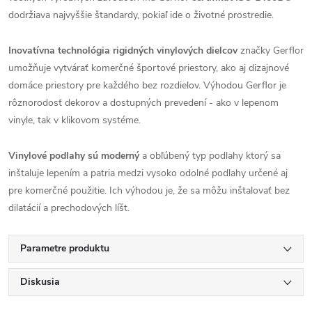
dodržiava najvyššie štandardy, pokiaľ ide o životné prostredie.
Inovatívna technológia rigidných vinylových dielcov
značky Gerflor
umožňuje vytvárať komerčné športové priestory, ako aj dizajnové
domáce priestory pre každého bez rozdielov. Výhodou Gerflor je
rôznorodosť dekorov a dostupných prevedení - ako v lepenom
vinyle, tak v klikovom systéme.
Vinylové podlahy sú moderný
a obľúbený typ podlahy ktorý sa
inštaluje lepením a patria medzi vysoko odolné podlahy určené aj
pre komerčné použitie. Ich výhodou je, že sa môžu inštalovať bez
dilatácií a prechodových líšt.
Parametre produktu
Diskusia