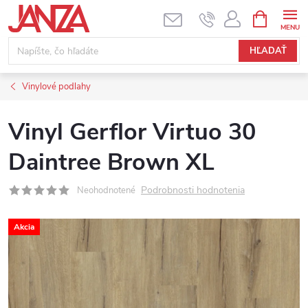
Prejsť na obsah
NÁKUPNÝ
HĽADAŤ
Vinylové podlahy
Vinyl Gerflor Virtuo 30
Daintree Brown XL
Podrobnosti hodnotenia
Neohodnotené
Akcia