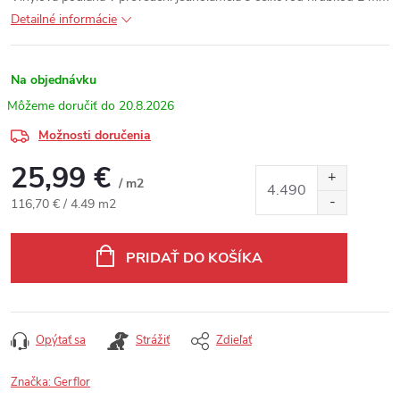
Detailné informácie
Na objednávku
20.8.2026
Možnosti doručenia
25,99 €
/ m2
Jednotková cena:
116,70 € / 4.49 m2
PRIDAŤ DO KOŠÍKA
Opýtať sa
Strážiť
Zdieľať
Značka:
Gerflor