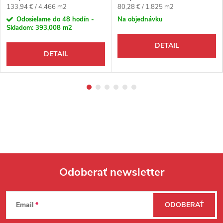
Jednotková cena:
Jednotková cena:
133,94 € / 4.466 m2
80,28 € / 1.825 m2
Odosielame do 48 hodín -
Na objednávku
Skladom:
393,008 m2
DETAIL
DETAIL
Odoberať newsletter
Zápätie
Email
ODOBERAŤ