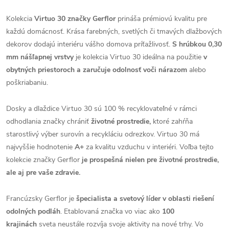
Kolekcia
Virtuo 30 značky Gerflor
prináša prémiovú kvalitu pre
každú domácnosť. Krása farebných, svetlých či tmavých dlažbových
dekorov dodajú interiéru vášho domova príťažlivosť.
S hrúbkou 0,30
mm nášľapnej vrstvy
je kolekcia Virtuo 30 ideálna na použitie
v
obytných priestoroch a zaručuje odolnosť voči nárazom
alebo
poškriabaniu.
Dosky a dlaždice Virtuo 30 sú 100 % recyklovateľné v rámci
odhodlania značky chrániť
životné prostredie,
ktoré zahŕňa
starostlivý výber surovín a recykláciu odrezkov. Virtuo 30 má
najvyššie hodnotenie
A+
za kvalitu vzduchu v interiéri. Voľba tejto
kolekcie značky Gerflor
je prospešná nielen pre životné prostredie,
ale aj pre vaše zdravie.
Francúzsky Gerflor je
špecialista a svetový líder v oblasti riešení
odolných podláh
. Etablovaná značka vo viac ako
100
krajinách
sveta neustále rozvíja svoje aktivity na nové trhy. Vo