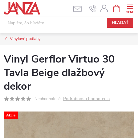
Prejsť na obsah
NÁKUPNÝ
HĽADAŤ
Vinylové podlahy
Vinyl Gerflor Virtuo 30
Tavla Beige dlažbový
dekor
Podrobnosti hodnotenia
Neohodnotené
Akcia