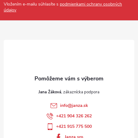
Vložením e-mailu súhlasíte s
podmienkami ochrany osobných
údajov
Jana Žáková
info
@
janza.sk
+421 904 326 262
+421 915 775 500
Janza sro