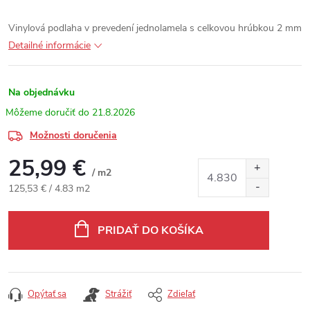
Vinylová podlaha v prevedení jednolamela s celkovou hrúbkou 2 mm
Detailné informácie
Na objednávku
21.8.2026
Možnosti doručenia
25,99 €
/ m2
Jednotková cena:
125,53 € / 4.83 m2
PRIDAŤ DO KOŠÍKA
Opýtať sa
Strážiť
Zdieľať