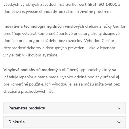
všetkých výrobných závodoch má Gerflor
certifikát ISO 14001
a
dodržiava najvyššie štandardy, pokiaľ ide o životné prostredie.
Inovatívna technológia rigidných vinylových dielcov
značky Gerflor
umožňuje vytvárať komerčné športové priestory, ako aj dizajnové
domáce priestory pre každého bez rozdielov. Výhodou Gerflor je
rôznorodosť dekorov a dostupných prevedení - ako v lepenom
vinyle, tak v klikovom systéme.
Vinylové podlahy sú moderný
a obľúbený typ podlahy ktorý sa
inštaluje lepením a patria medzi vysoko odolné podlahy určené aj
pre komerčné použitie. Ich výhodou je, že sa môžu inštalovať bez
dilatácií a prechodových líšt.
Parametre produktu
Diskusia