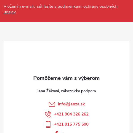
Vložením e-mailu súhlasíte s
podmienkami ochrany osobných
údajov
Jana Žáková
info
@
janza.sk
+421 904 326 262
+421 915 775 500