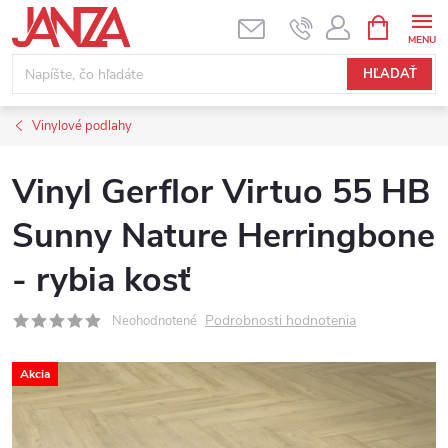
Prejsť na obsah
NÁKUPNÝ
HĽADAŤ
Vinylové podlahy
Vinyl Gerflor Virtuo 55 HB
Sunny Nature Herringbone
- rybia kosť
Podrobnosti hodnotenia
Neohodnotené
Akcia