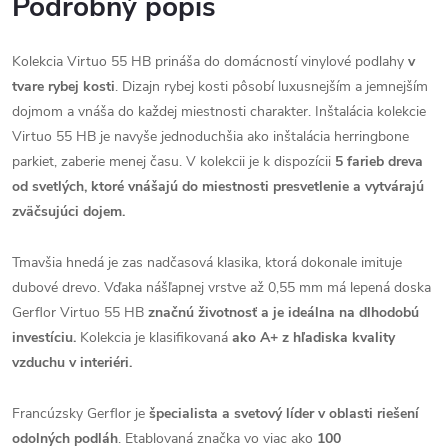
Podrobný popis
Kolekcia Virtuo 55 HB prináša do domácností vinylové podlahy
v
tvare rybej kosti
. Dizajn rybej kosti pôsobí luxusnejším a jemnejším
dojmom a vnáša do každej miestnosti charakter. Inštalácia kolekcie
Virtuo 55 HB je navyše jednoduchšia ako inštalácia herringbone
parkiet, zaberie menej času. V kolekcii je k dispozícii
5 farieb dreva
od svetlých, ktoré vnášajú do miestnosti presvetlenie a vytvárajú
zväčsujúci dojem.
Tmavšia hnedá je zas nadčasová klasika, ktorá dokonale imituje
dubové drevo. Vďaka nášľapnej vrstve až 0,55 mm má lepená doska
Gerflor Virtuo 55 HB
značnú životnosť a je ideálna na dlhodobú
investíciu.
Kolekcia je klasifikovaná
ako A+ z hľadiska kvality
vzduchu v interiéri.
Francúzsky Gerflor je
špecialista a svetový líder v oblasti riešení
odolných podláh
. Etablovaná značka vo viac ako
100