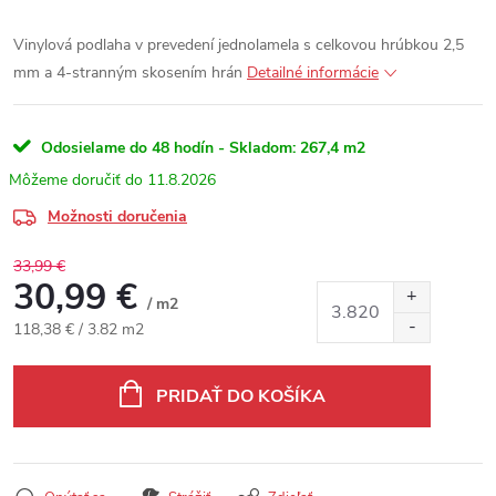
Vinylová podlaha v prevedení jednolamela s celkovou hrúbkou 2,5
mm a 4-stranným skosením hrán
Detailné informácie
Odosielame do 48 hodín - Skladom:
267,4 m2
11.8.2026
Možnosti doručenia
33,99 €
30,99 €
/ m2
Jednotková cena:
118,38 € / 3.82 m2
PRIDAŤ DO KOŠÍKA