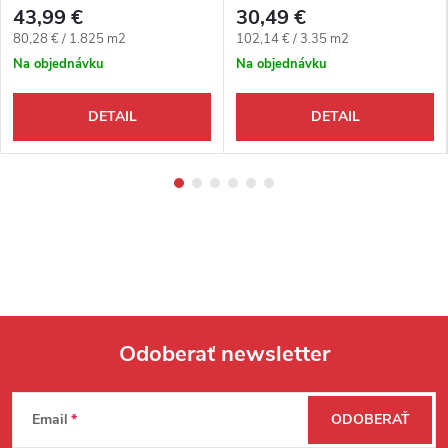
43,99 €
30,49 €
Jednotková cena:
Jednotková cena:
80,28 € / 1.825 m2
102,14 € / 3.35 m2
Na objednávku
Na objednávku
DETAIL
DETAIL
Odoberať newsletter
Zápätie
Email
ODOBERAŤ