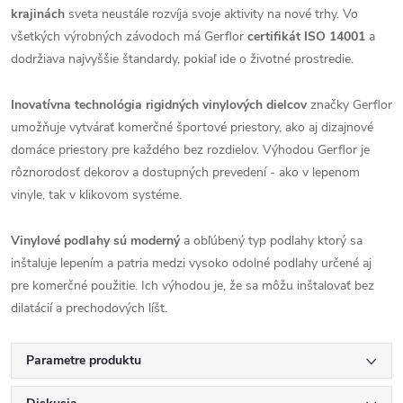
krajinách
sveta neustále rozvíja svoje aktivity na nové trhy. Vo
všetkých výrobných závodoch má Gerflor
certifikát ISO 14001
a
dodržiava najvyššie štandardy, pokiaľ ide o životné prostredie.
Inovatívna technológia rigidných vinylových dielcov
značky Gerflor
umožňuje vytvárať komerčné športové priestory, ako aj dizajnové
domáce priestory pre každého bez rozdielov. Výhodou Gerflor je
rôznorodosť dekorov a dostupných prevedení - ako v lepenom
vinyle, tak v klikovom systéme.
Vinylové podlahy sú moderný
a obľúbený typ podlahy ktorý sa
inštaluje lepením a patria medzi vysoko odolné podlahy určené aj
pre komerčné použitie. Ich výhodou je, že sa môžu inštalovať bez
dilatácií a prechodových líšt.
Parametre produktu