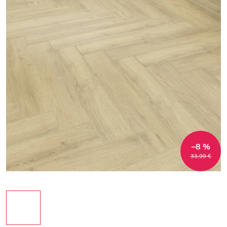
–8 %
33,99 €