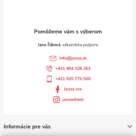
Jana Žáková
info
@
janza.sk
+421 904 326 262
+421 915 775 500
Janza sro
janzadvere
Informácie pre vás