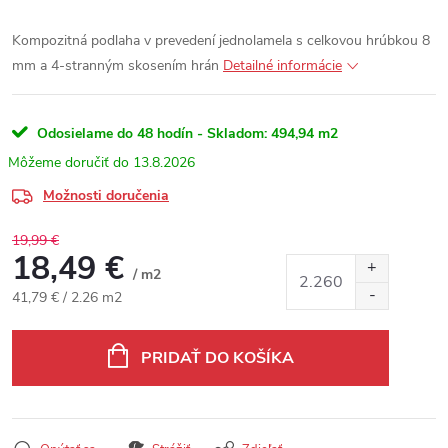
Kompozitná podlaha v prevedení jednolamela s celkovou hrúbkou 8
mm a 4-stranným skosením hrán
Detailné informácie
Odosielame do 48 hodín - Skladom:
494,94 m2
13.8.2026
Možnosti doručenia
19,99 €
18,49 €
/ m2
Jednotková cena:
41,79 € / 2.26 m2
PRIDAŤ DO KOŠÍKA