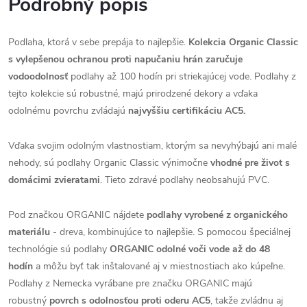
Podrobný popis
Podlaha, ktorá v sebe prepája to najlepšie.
Kolekcia Organic Classic
s vylepšenou ochranou proti napučaniu hrán zaručuje
vodoodolnosť
podlahy až 100 hodín pri striekajúcej vode. Podlahy z
tejto kolekcie sú robustné, majú prirodzené dekory a vďaka
odolnému povrchu zvládajú
najvyššiu certifikáciu AC5.
Vďaka svojim odolným vlastnostiam, ktorým sa nevyhýbajú ani malé
nehody, sú podlahy Organic Classic výnimočne
vhodné pre život s
domácimi zvieratami
. Tieto zdravé podlahy neobsahujú PVC.
Pod značkou ORGANIC nájdete
podlahy vyrobené z organického
materiálu
- dreva, kombinujúce to najlepšie. S pomocou špeciálnej
technológie sú podlahy
ORGANIC odolné voči vode až do 48
hodín
a môžu byť tak inštalované aj v miestnostiach ako kúpeľne.
Podlahy z Nemecka vyrábane pre značku ORGANIC majú
robustný
povrch s odolnosťou proti oderu AC5
, takže zvládnu aj