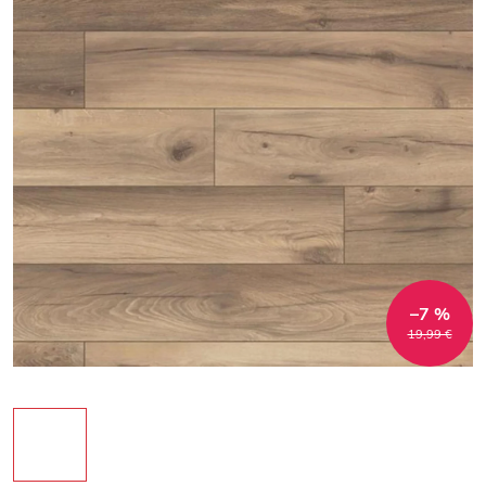
–7 %
19,99 €