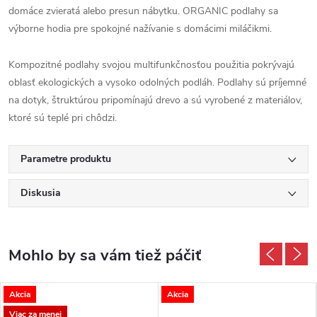
domáce zvieratá alebo presun nábytku. ORGANIC podlahy sa
výborne hodia pre spokojné nažívanie s domácimi miláčikmi.
Kompozitné podlahy svojou multifunkčnosťou použitia pokrývajú
oblasť ekologických a vysoko odolných podláh. Podlahy sú príjemné
na dotyk, štruktúrou pripomínajú drevo a sú vyrobené z materiálov,
ktoré sú teplé pri chôdzi.
Parametre produktu
Diskusia
Akcia
Akcia
Viac za menej