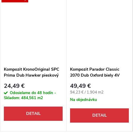
Kompozit KronoOriginal SPC
Kompozit Parador Classic
Prima Dub Hawker pieskový
2070 Dub Oxford biely 4V
K744 M4V
24,49 €
49,49 €
Jednotková cena:
94,23 € / 1.904 m2
Odosielame do 48 hodín -
Skladom:
484,561 m2
Na objednávku
DETAIL
DETAIL