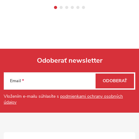
Odoberať newsletter
Zápätie
Email
ODOBERAŤ
Vložením e-mailu súhlasíte s
podmienkami ochrany osobných
údajov