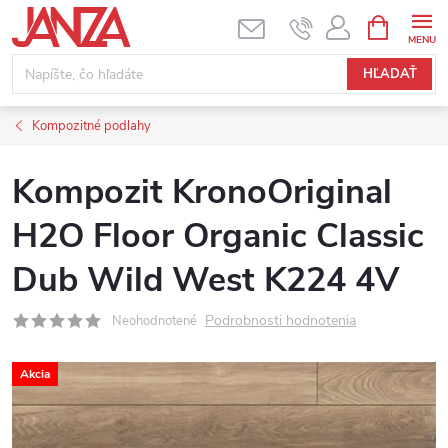
Prejsť na obsah
NÁKUPNÝ
HĽADAŤ
Kompozitné podlahy
Kompozit KronoOriginal
H2O Floor Organic Classic
Dub Wild West K224 4V
Podrobnosti hodnotenia
Neohodnotené
Akcia