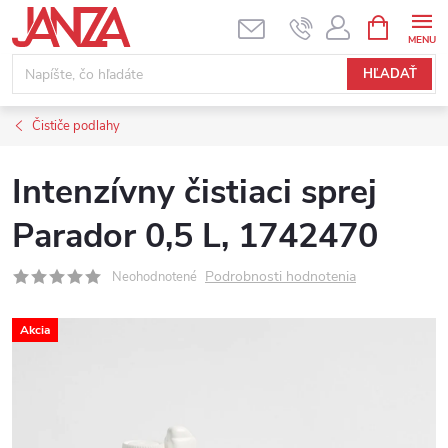
Prejsť na obsah
NÁKUPNÝ
HĽADAŤ
Čističe podlahy
Intenzívny čistiaci sprej
Parador 0,5 L, 1742470
Podrobnosti hodnotenia
Neohodnotené
Akcia