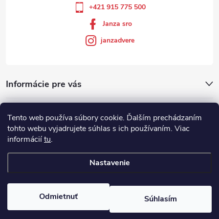
+421 915 775 500
Janza sro
janzadvere
Informácie pre vás
Facebook
Tento web používa súbory cookie. Ďalším prechádzaním
tohto webu vyjadrujete súhlas s ich používaním. Viac
informácií
tu
.
Showroom
Nastavenie
Copyright 2026
Janza.sk
. Všetky práva vyhradené.
Odmietnuť
Súhlasím
Vytvoril Shoptet