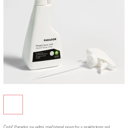
Čistič Parador na veľmi znečistené povrchy v praktickom pol