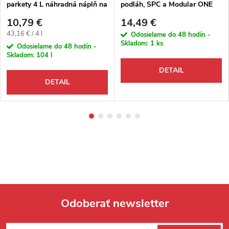
parkety 4 L náhradná náplň na
podláh, SPC a Modular ONE
Spray mop
750 ml, 1742475
10,79 €
14,49 €
Jednotková cena:
43,16 € / 4 l
Odosielame do 48 hodín -
Skladom:
1 ks
Odosielame do 48 hodín -
Skladom:
104 l
DETAIL
DETAIL
Odoberať newsletter
Zápätie