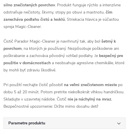
silno znečistených povrchov
. Produkt funguje rýchlo a intenzívne
odstraňuje nečistoty, škvrny, stopy po obuvi a mastnotu,
čím
zanecháva podlahu čistú a lesklú.
Striekacia hlavica je súčasťou
spreja Magic-Cleaner.
Čistič Parador Magic-Cleaner je navrhnutý tak, aby bol
šetrný k
povrchom
, na ktorých je používaný. Nezpôsobuje poškodenie ani
poškrabanie a zachováva pôvodný vzhľad podlahy. Je
bezpečný pre
použitie v domácnostiach
a neobsahuje agresívne chemikálie, ktoré
by mohli byť zdraviu škodlivé.
Pri použití nechajte čistič pôsobiť
na veľmi znečistenom mieste
po
dobu 5 až 20 minút. Potom pretrite niekoľkokrát vlhkou handričkou.
Skladujte v uzavretej nádobe. Čistič
nie je náchylný na mraz.
Bezpečnostné upozornenie: Držte mimo dosahu detí!
Parametre produktu