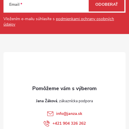
Email
ODOBERAŤ
Vložením e-mailu súhlasíte s
podmienkami ochrany osobných
údajov
Jana Žáková
info
@
janza.sk
+421 904 326 262