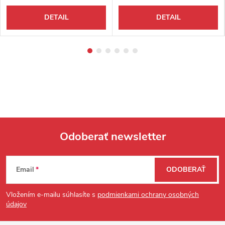
DETAIL
DETAIL
Odoberať newsletter
Zápätie
Email
ODOBERAŤ
Vložením e-mailu súhlasíte s
podmienkami ochrany osobných
údajov