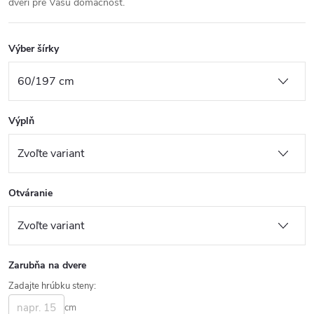
dverí pre Vašu domácnosť.
Výber šírky
Výplň
Otváranie
Zarubňa na dvere
Zadajte hrúbku steny:
cm