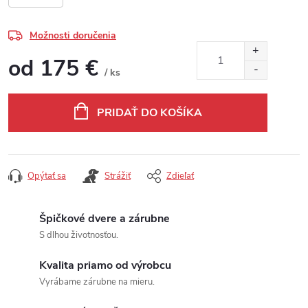
Možnosti doručenia
od
175 €
/ ks
Jednotková cena:
PRIDAŤ DO KOŠÍKA
Opýtať sa
Strážiť
Zdieľať
Špičkové dvere a zárubne
S dlhou životnosťou.
Kvalita priamo od výrobcu
Vyrábame zárubne na mieru.