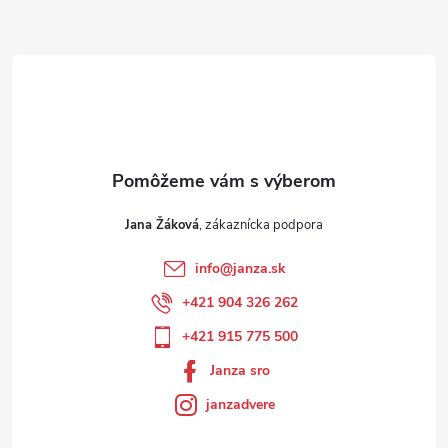
Jana Žáková
info
@
janza.sk
+421 904 326 262
+421 915 775 500
Janza sro
janzadvere