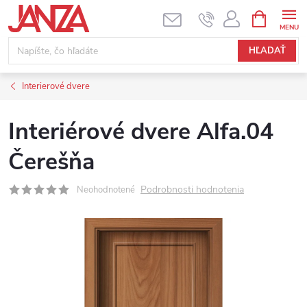
Prejsť na obsah
NÁKUPNÝ
HĽADAŤ
Interierové dvere
Interiérové dvere Alfa.04
Čerešňa
Podrobnosti hodnotenia
Neohodnotené