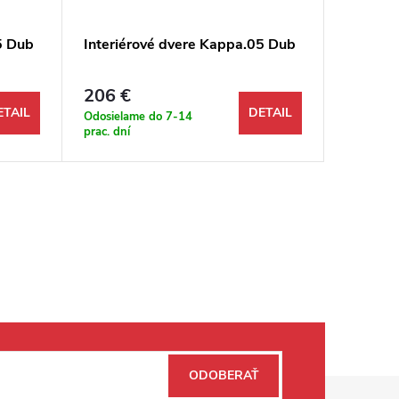
5 Dub
Interiérové dvere Kappa.05 Dub
Interié
Čerešň
206 €
237
od
ETAIL
DETAIL
Odosielame do 7-14
Odosiela
prac. dní
prac. dní
ODOBERAŤ