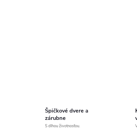
Špičkové dvere a
zárubne
S dlhou životnosťou.
V