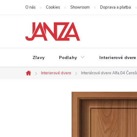
Prejsť na obsah
O nás
Cookies
Showroom
Doprava a platba
Zľavy
Podlahy
Interierové dvere
Interierové dvere
Interiérové dvere Alfa.04 Čere
Domov