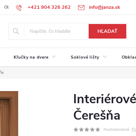
+421 904 326 262
info@janza.sk
Obchodné podmienky
Reklamačné podmienky
Podmienky ochra
HĽADAŤ
Kľučky na dvere
Soklové lišty
Obkla
šňa
Interiérov
Čerešňa
Po
Neohodnotené