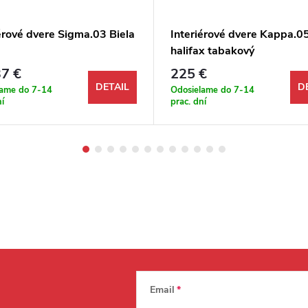
érové dvere Sigma.03 Biela
Interiérové dvere Kappa.0
halifax tabakový
7 €
225 €
DETAIL
D
lame do 7-14
Odosielame do 7-14
ní
prac. dní
Email