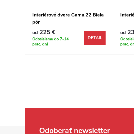
.02 Dub
Interiérové dvere Gama.22 Biela
Interi
pór
225 €
23
od
od
DETAIL
DETAIL
Odosielame do 7-14
Odosie
prac. dní
prac. d
Zápätie
Odoberať newsletter