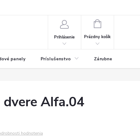
ny osobných údajov
Blog
NÁKUPNÝ KOŠÍK
Prázdny košík
Prihlásenie
dové panely
Príslušenstvo
Zárubne
Stave
é dvere Alfa.04
drobnosti hodnotenia