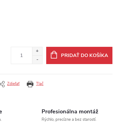
PRIDAŤ DO KOŠÍKA
Zdieľať
Tlač
e
Profesionálna montáž
.
Rýchlo, precízne a bez starostí.