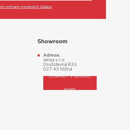
mi ochrany osobných údajov
Showroom
Adresa:
Janza s.r.o
Družstevná 833
027 43 Nižná
ZOBRAZIŤ V GOOGLE
MAPS