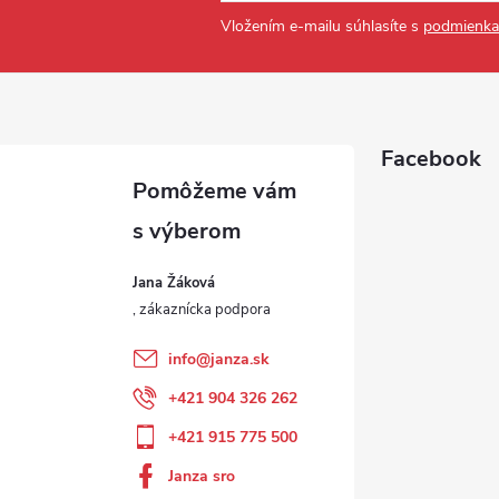
Vložením e-mailu súhlasíte s
podmienka
Facebook
Jana Žáková
info
@
janza.sk
+421 904 326 262
+421 915 775 500
Janza sro