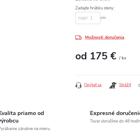
Zadajte hrúbku steny:
cm
Možnosti doručenia
od
175 €
/ ks
Jednotková cena:
Opýtať sa
Strážiť
Kvalita priamo od
Expresné doručeni
výrobcu
Tovar doručíme do 48 hodín
yrábame zárubne na mieru.