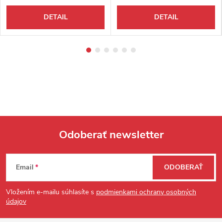
DETAIL
DETAIL
Odoberať newsletter
Zápätie
Email
ODOBERAŤ
Vložením e-mailu súhlasíte s
podmienkami ochrany osobných
údajov