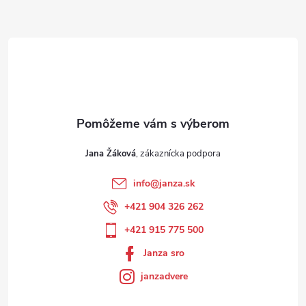
Jana Žáková
info
@
janza.sk
+421 904 326 262
+421 915 775 500
Janza sro
janzadvere