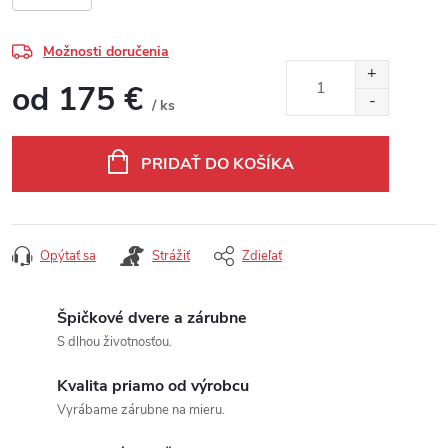
Možnosti doručenia
od
175 €
/ ks
Jednotková cena:
PRIDAŤ DO KOŠÍKA
Opýtať sa
Strážiť
Zdieľať
Špičkové dvere a zárubne
S dlhou životnosťou.
Kvalita priamo od výrobcu
Vyrábame zárubne na mieru.