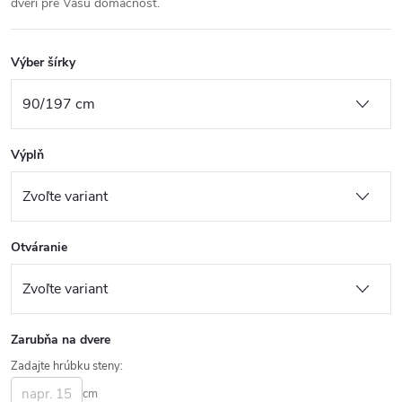
dverí pre Vašu domácnosť.
Výber šírky
Výplň
Otváranie
Zarubňa na dvere
Zadajte hrúbku steny:
cm