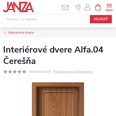
Prejsť na obsah
NÁKUPNÝ
HĽADAŤ
Interierové dvere
Interiérové dvere Alfa.04
Čerešňa
Podrobnosti hodnotenia
Neohodnotené