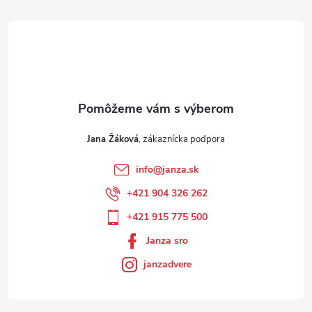
Jana Žáková
info
@
janza.sk
+421 904 326 262
+421 915 775 500
Janza sro
janzadvere