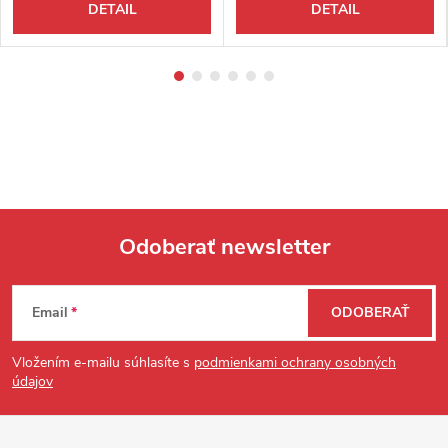
DETAIL
DETAIL
Odoberať newsletter
Zápätie
Email
ODOBERAŤ
Vložením e-mailu súhlasíte s
podmienkami ochrany osobných
údajov