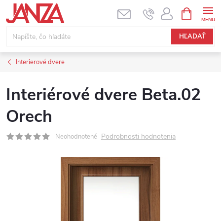
Prejsť na obsah
NÁKUPNÝ
HĽADAŤ
Interierové dvere
Interiérové dvere Beta.02
Orech
Podrobnosti hodnotenia
Neohodnotené