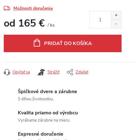
Možnosti doručenia
od
165 €
/ ks
Jednotková cena:
PRIDAŤ DO KOŠÍKA
Opýtať sa
Strážiť
Zdieľať
Špičkové dvere a zárubne
S dlhou životnosťou.
Kvalita priamo od výrobcu
Vyrábame zárubne na mieru.
Expresné doručenie