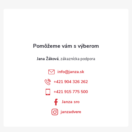
Jana Žáková
info
@
janza.sk
+421 904 326 262
+421 915 775 500
Janza sro
janzadvere