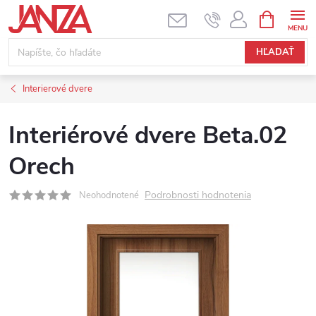
Prejsť na obsah
NÁKUPNÝ
HĽADAŤ
Interierové dvere
Interiérové dvere Beta.02
Orech
Podrobnosti hodnotenia
Neohodnotené