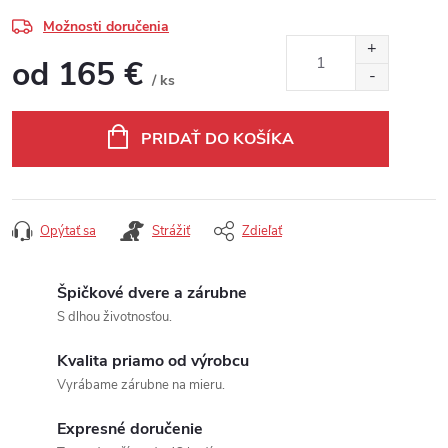
Možnosti doručenia
od
165 €
/ ks
Jednotková cena:
PRIDAŤ DO KOŠÍKA
Opýtať sa
Strážiť
Zdieľať
Špičkové dvere a zárubne
S dlhou životnosťou.
Kvalita priamo od výrobcu
Vyrábame zárubne na mieru.
Expresné doručenie