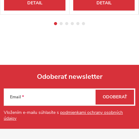
DETAIL
DETAIL
Odoberať newsletter
Zápätie
Email
ODOBERAŤ
Vložením e-mailu súhlasíte s
podmienkami ochrany osobných
údajov