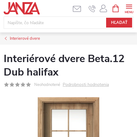
Prejsť na obsah
NÁKUPNÝ
HĽADAŤ
Interierové dvere
Interiérové dvere Beta.12
Dub halifax
Podrobnosti hodnotenia
Neohodnotené