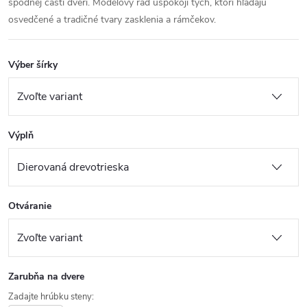
spodnej časti dverí. Modelový rad uspokojí tých, ktorí hľadajú
osvedčené a tradičné tvary zasklenia a rámčekov.
Výber šírky
Výplň
Otváranie
Zarubňa na dvere
Zadajte hrúbku steny: