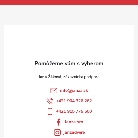
Jana Žáková
info
@
janza.sk
+421 904 326 262
+421 915 775 500
Janza sro
janzadvere