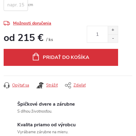
cm
Možnosti doručenia
od
215 €
/ ks
Jednotková cena:
PRIDAŤ DO KOŠÍKA
Opýtať sa
Strážiť
Zdieľať
Špičkové dvere a zárubne
S dlhou životnosťou.
Kvalita priamo od výrobcu
Vyrábame zárubne na mieru.