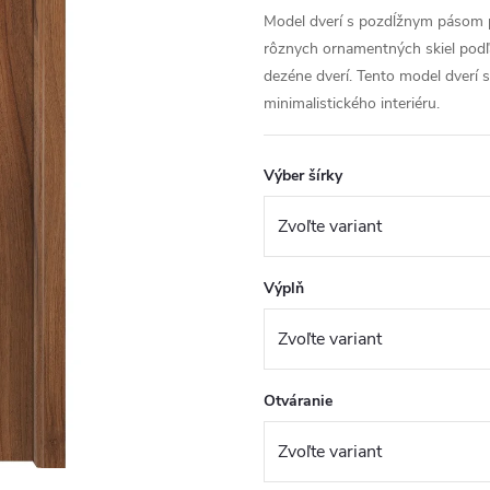
Model dverí s pozdĺžnym pásom pr
rôznych ornamentných skiel podľ
dezéne dverí. Tento model dverí
minimalistického interiéru.
Výber šírky
Výplň
Otváranie