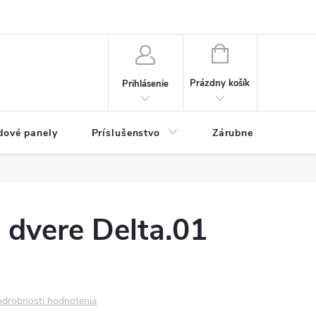
ny osobných údajov
Blog
NÁKUPNÝ KOŠÍK
Prázdny košík
Prihlásenie
dové panely
Príslušenstvo
Zárubne
Stave
é dvere Delta.01
drobnosti hodnotenia