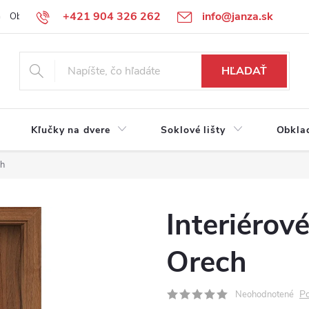
+421 904 326 262
info@janza.sk
Obchodné podmienky
Reklamačné podmienky
Podmienky ochra
HĽADAŤ
Kľučky na dvere
Soklové lišty
Obkla
ch
Interiérov
Orech
Po
Neohodnotené