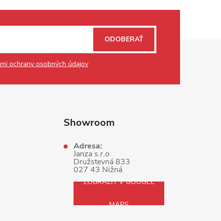
ODOBERAŤ
mi ochrany osobných údajov
Showroom
Adresa:
Janza s.r.o
Družstevná 833
027 43 Nižná
ZOBRAZIŤ V GOOGLE
MAPS