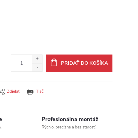
PRIDAŤ DO KOŠÍKA
Zdieľať
Tlač
e
Profesionálna montáž
.
Rýchlo, precízne a bez starostí.