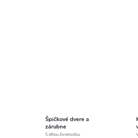
Špičkové dvere a
zárubne
S dlhou životnosťou.
V