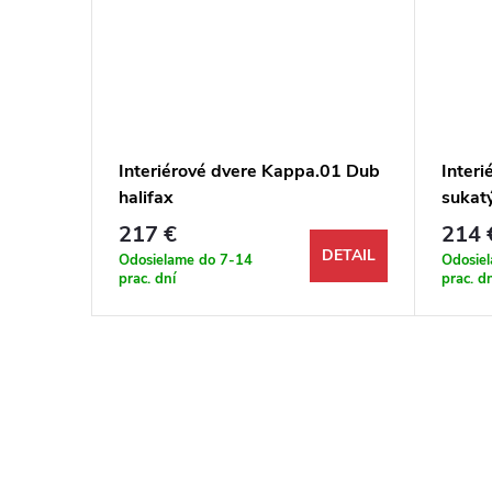
22
Interiérové dvere Kappa.01 Dub
Inter
halifax
sukat
217 €
214 
DETAIL
DETAIL
Odosielame do 7-14
Odosie
prac. dní
prac. d