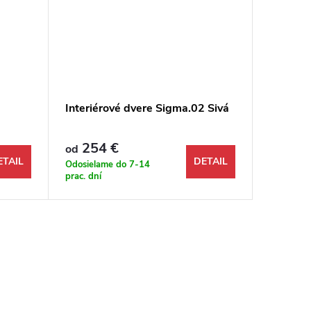
2
Interiérové dvere Sigma.02 Sivá
Interié
254 €
196 €
od
ETAIL
DETAIL
Odosielame do 7-14
Odosiela
prac. dní
prac. dní