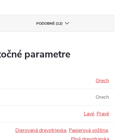
PODOBNÉ (12)
očné parametre
Orech
Orech
Ľavé
,
Pravé
Dierovaná drevotrieska
,
Papierová voština
,
Plná drevotrieska