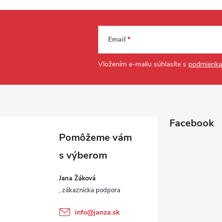
Email
Vložením e-mailu súhlasíte s
podmienka
Facebook
Jana Žáková
info
@
janza.sk