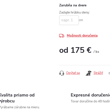
Zarubňa na dvere
Zadajte hrúbku steny:
cm
Možnosti doručenia
od
175 €
/ ks
Jednotková cena:
Opýtať sa
Strážiť
Kvalita priamo od
Expresné doručeni
výrobcu
Tovar doručíme do 48 hodín
yrábame zárubne na mieru.