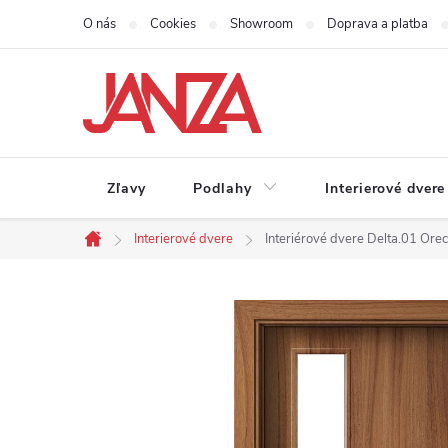
Prejsť na obsah
O nás
Cookies
Showroom
Doprava a platba
Zľavy
Podlahy
Interierové dvere
Interierové dvere
Interiérové dvere Delta.01 Ore
Domov