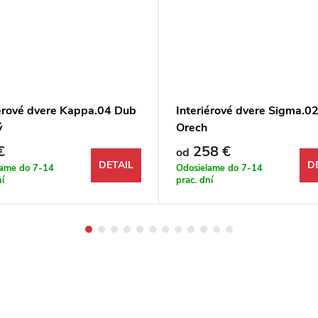
iérové dvere Kappa.04 Dub
Interiérové dvere Sigma.0
ý
Orech
€
258 €
od
DETAIL
D
lame do 7-14
Odosielame do 7-14
ní
prac. dní