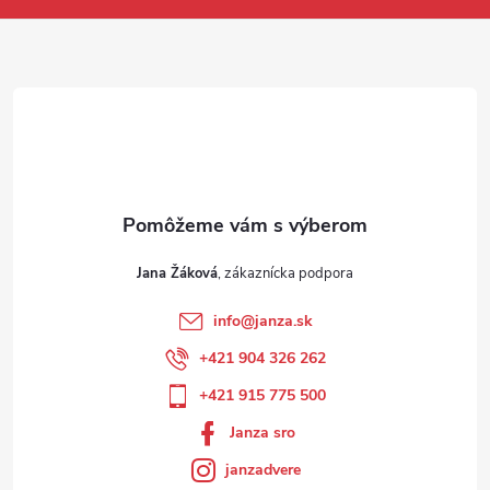
Jana Žáková
info
@
janza.sk
+421 904 326 262
+421 915 775 500
Janza sro
janzadvere