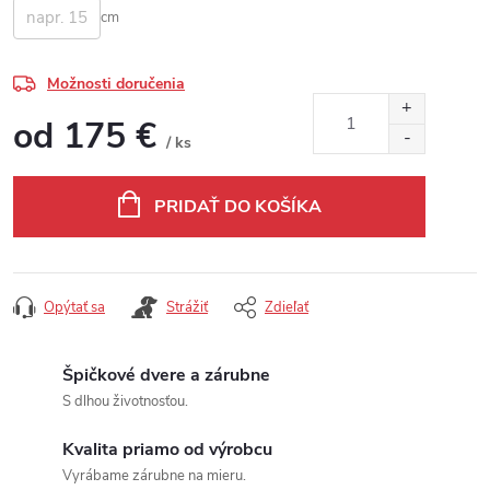
cm
Možnosti doručenia
od
175 €
/ ks
Jednotková cena:
PRIDAŤ DO KOŠÍKA
Opýtať sa
Strážiť
Zdieľať
Špičkové dvere a zárubne
S dlhou životnosťou.
Kvalita priamo od výrobcu
Vyrábame zárubne na mieru.