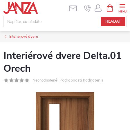
Prejsť na obsah
NÁKUPNÝ
HĽADAŤ
Interierové dvere
Interiérové dvere Delta.01
Orech
Podrobnosti hodnotenia
Neohodnotené