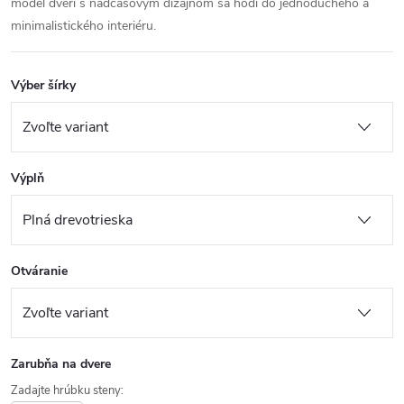
model dverí s nadčasovým dizajnom sa hodí do jednoduchého a
minimalistického interiéru.
Výber šírky
Výplň
Otváranie
Zarubňa na dvere
Zadajte hrúbku steny: