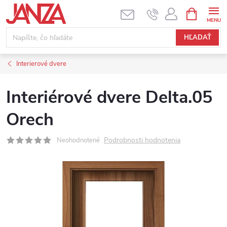
Prejsť na obsah
NÁKUPNÝ
HĽADAŤ
Interierové dvere
Interiérové dvere Delta.05
Orech
Podrobnosti hodnotenia
Neohodnotené