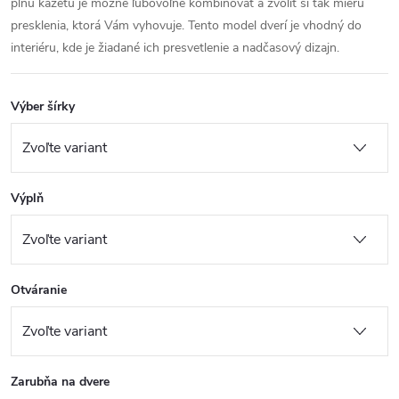
plnú kazetu je možné ľubovoľne kombinovať a zvoliť si tak mieru
presklenia, ktorá Vám vyhovuje. Tento model dverí je vhodný do
interiéru, kde je žiadané ich presvetlenie a nadčasový dizajn.
Výber šírky
Výplň
Otváranie
Zarubňa na dvere