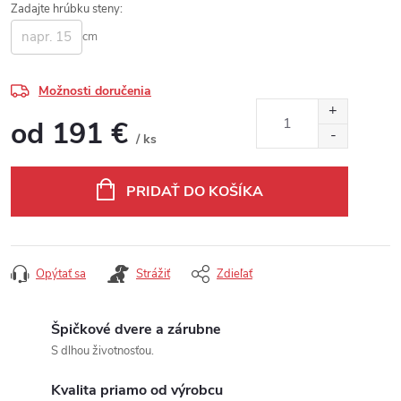
Zadajte hrúbku steny:
cm
Možnosti doručenia
od
191 €
/ ks
Jednotková cena:
PRIDAŤ DO KOŠÍKA
Opýtať sa
Strážiť
Zdieľať
Špičkové dvere a zárubne
S dlhou životnosťou.
Kvalita priamo od výrobcu