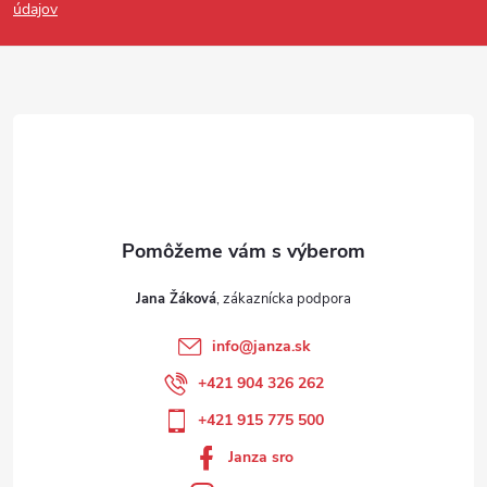
údajov
Jana Žáková
info
@
janza.sk
+421 904 326 262
+421 915 775 500
Janza sro