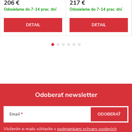
206 €
217 €
Odosielame do 7-14 prac. dní
Odosielame do 7-14 prac. dní
DETAIL
DETAIL
Odoberať newsletter
Zápätie
Email
ODOBERAŤ
Vložením e-mailu súhlasíte s
podmienkami ochrany osobných