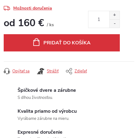
Možnosti doručenia
od
160 €
/ ks
Jednotková cena:
PRIDAŤ DO KOŠÍKA
Opýtať sa
Strážiť
Zdieľať
Špičkové dvere a zárubne
S dlhou životnosťou.
Kvalita priamo od výrobcu
Vyrábame zárubne na mieru.
Expresné doručenie