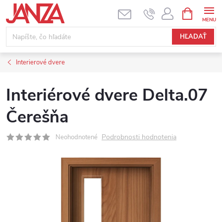
Prejsť na obsah
NÁKUPNÝ
HĽADAŤ
Interierové dvere
Interiérové dvere Delta.07
Čerešňa
Podrobnosti hodnotenia
Neohodnotené