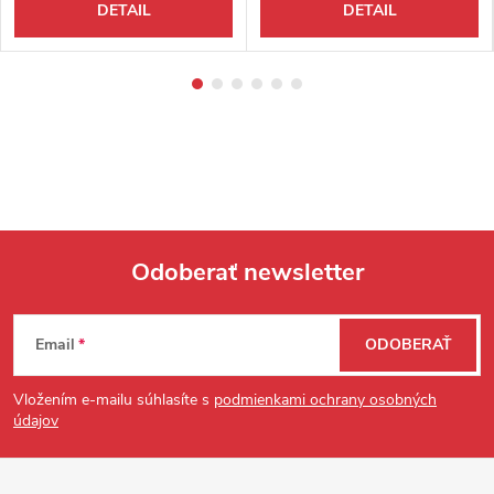
DETAIL
DETAIL
Odoberať newsletter
Zápätie
Email
ODOBERAŤ
Vložením e-mailu súhlasíte s
podmienkami ochrany osobných
údajov