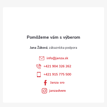
Jana Žáková
info
@
janza.sk
+421 904 326 262
+421 915 775 500
Janza sro
janzadvere