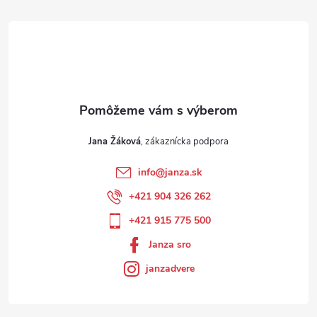
Jana Žáková
info
@
janza.sk
+421 904 326 262
+421 915 775 500
Janza sro
janzadvere