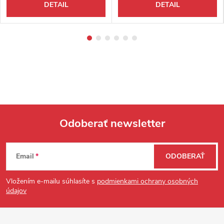
DETAIL
DETAIL
Odoberať newsletter
Zápätie
Email
ODOBERAŤ
Vložením e-mailu súhlasíte s
podmienkami ochrany osobných
údajov