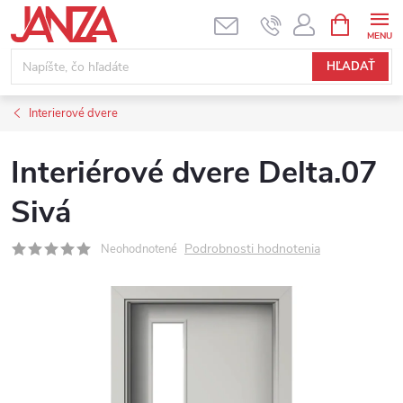
Prejsť na obsah
NÁKUPNÝ
HĽADAŤ
Interierové dvere
Interiérové dvere Delta.07
Sivá
Podrobnosti hodnotenia
Neohodnotené