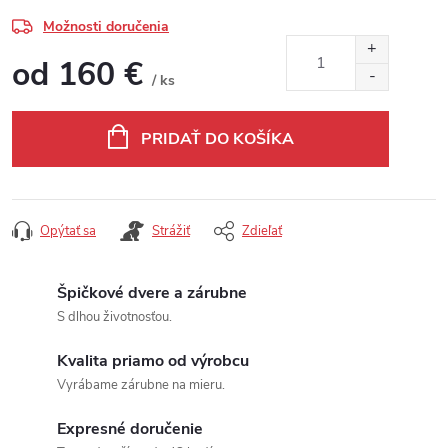
Možnosti doručenia
od
160 €
/ ks
Jednotková cena:
PRIDAŤ DO KOŠÍKA
Opýtať sa
Strážiť
Zdieľať
Špičkové dvere a zárubne
S dlhou životnosťou.
Kvalita priamo od výrobcu
Vyrábame zárubne na mieru.
Expresné doručenie