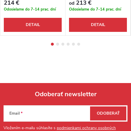
214 €
213 €
od
Odosielame do 7-14 prac. dní
Odosielame do 7-14 prac. dní
DETAIL
DETAIL
Odoberať newsletter
Zápätie
Email
ODOBERAŤ
Vložením e-mailu súhlasíte s
podmienkami ochrany osobných