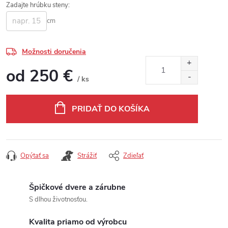
Zadajte hrúbku steny:
cm
Možnosti doručenia
od
250 €
/ ks
Jednotková cena:
PRIDAŤ DO KOŠÍKA
Opýtať sa
Strážiť
Zdieľať
Špičkové dvere a zárubne
S dlhou životnosťou.
Kvalita priamo od výrobcu