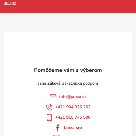
údajov
Jana Žáková
info
@
janza.sk
+421 904 326 262
+421 915 775 500
Janza sro