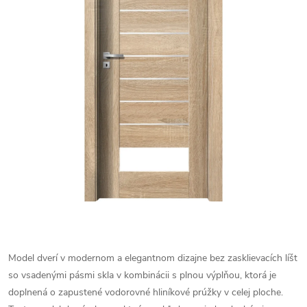
Model dverí v modernom a elegantnom dizajne bez zasklievacích líšt
so vsadenými pásmi skla v kombinácii s plnou výplňou, ktorá je
doplnená o zapustené vodorovné hliníkové prúžky v celej ploche.