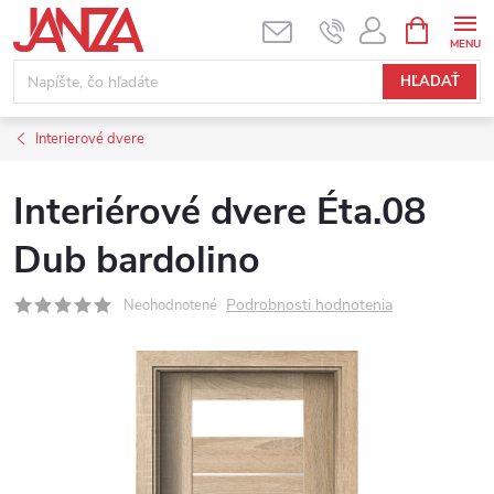
Prejsť na obsah
NÁKUPNÝ
HĽADAŤ
Interierové dvere
Interiérové dvere Éta.08
Dub bardolino
Podrobnosti hodnotenia
Neohodnotené