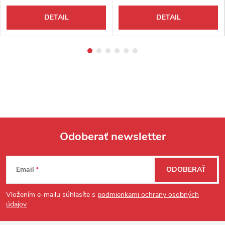
DETAIL
DETAIL
Odoberať newsletter
Zápätie
Email
ODOBERAŤ
Vložením e-mailu súhlasíte s
podmienkami ochrany osobných
údajov