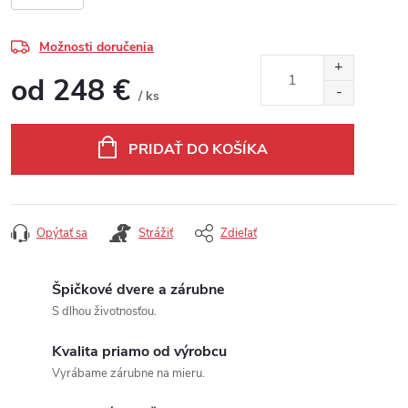
Možnosti doručenia
od
248 €
/ ks
Jednotková cena:
PRIDAŤ DO KOŠÍKA
Opýtať sa
Strážiť
Zdieľať
Špičkové dvere a zárubne
S dlhou životnosťou.
Kvalita priamo od výrobcu
Vyrábame zárubne na mieru.