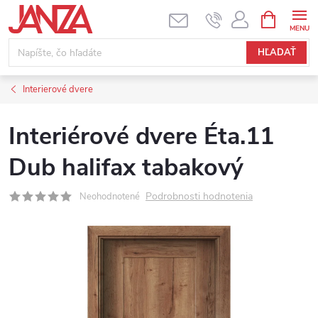
Prejsť na obsah
NÁKUPNÝ
HĽADAŤ
Interierové dvere
Interiérové dvere Éta.11
Dub halifax tabakový
Podrobnosti hodnotenia
Neohodnotené