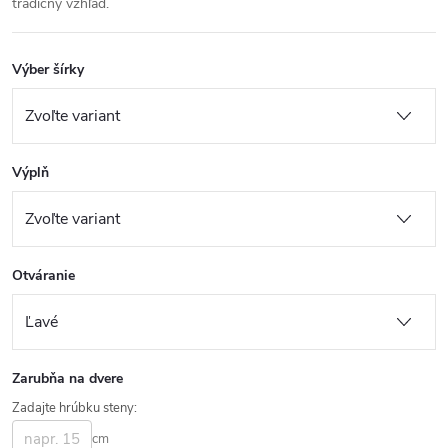
tradičný vzhľad.
Výber šírky
Výplň
Otváranie
Zarubňa na dvere
Zadajte hrúbku steny:
cm