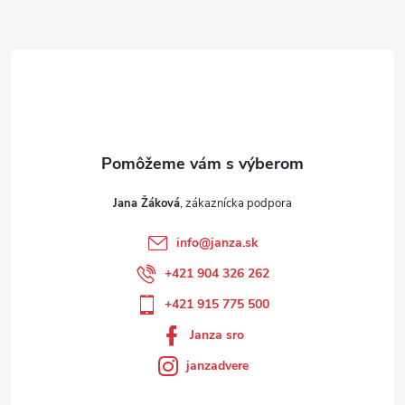
Jana Žáková
info
@
janza.sk
+421 904 326 262
+421 915 775 500
Janza sro
janzadvere