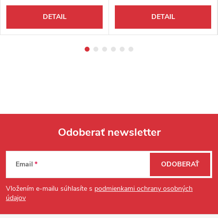
DETAIL
DETAIL
Odoberať newsletter
Zápätie
Email
ODOBERAŤ
Vložením e-mailu súhlasíte s
podmienkami ochrany osobných
údajov