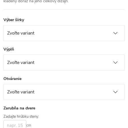
kladený dôraz na jeho celkový dizajn.
Výber šírky
Výplň
Otváranie
Zarubňa na dvere
Zadajte hrúbku steny:
cm