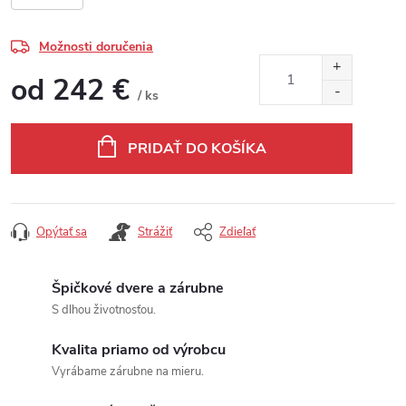
Možnosti doručenia
od
242 €
/ ks
Jednotková cena:
PRIDAŤ DO KOŠÍKA
Opýtať sa
Strážiť
Zdieľať
Špičkové dvere a zárubne
S dlhou životnosťou.
Kvalita priamo od výrobcu
Vyrábame zárubne na mieru.