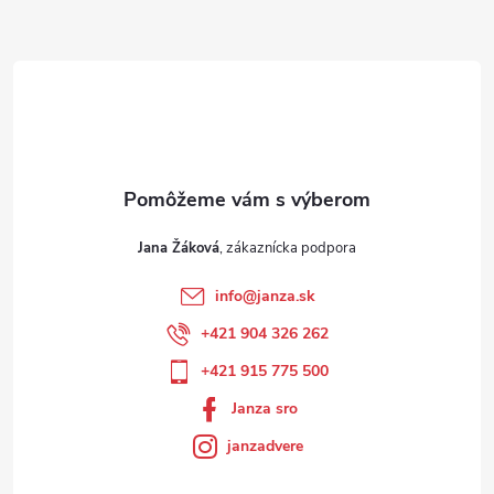
Jana Žáková
info
@
janza.sk
+421 904 326 262
+421 915 775 500
Janza sro
janzadvere