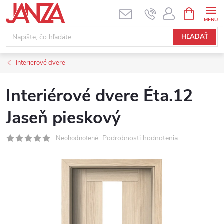
Prejsť na obsah
NÁKUPNÝ
HĽADAŤ
Interierové dvere
Interiérové dvere Éta.12
Jaseň pieskový
Podrobnosti hodnotenia
Neohodnotené