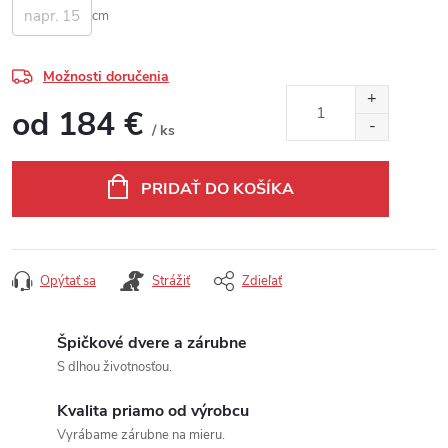
cm
Možnosti doručenia
od
184 €
/ ks
Jednotková cena:
PRIDAŤ DO KOŠÍKA
Opýtať sa
Strážiť
Zdieľať
Špičkové dvere a zárubne
S dlhou životnosťou.
Kvalita priamo od výrobcu
Vyrábame zárubne na mieru.