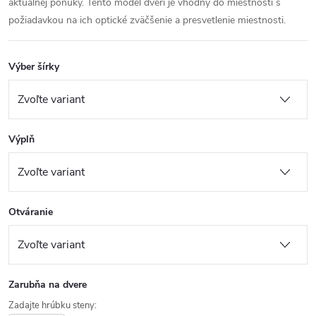
aktuálnej ponuky. Tento model dverí je vhodný do miestností s
požiadavkou na ich optické zväčšenie a presvetlenie miestnosti.
Výber šírky
Výplň
Otváranie
Zarubňa na dvere
Zadajte hrúbku steny: