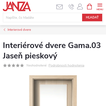
Prejsť na obsah
NÁKUPNÝ
HĽADAŤ
Interierové dvere
Interiérové dvere Gama.03
Jaseň pieskový
Podrobnosti hodnotenia
Neohodnotené