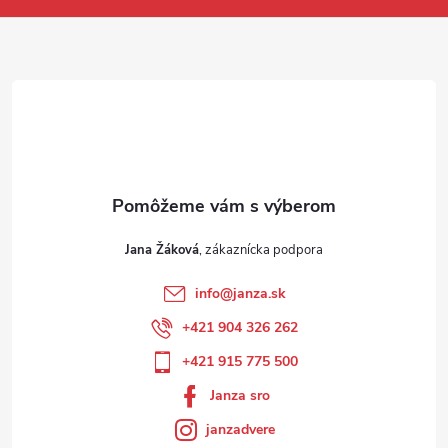
Jana Žáková
info
@
janza.sk
+421 904 326 262
+421 915 775 500
Janza sro
janzadvere