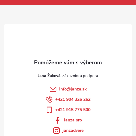
Jana Žáková
info
@
janza.sk
+421 904 326 262
+421 915 775 500
Janza sro
janzadvere