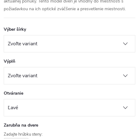
aktuálnej ponuky. Tento model dverí je vhodný do miestností s
požiadavkou na ich optické zväčšenie a presvetlenie miestnosti.
Výber šírky
Výplň
Otváranie
Zarubňa na dvere
Zadajte hrúbku steny: