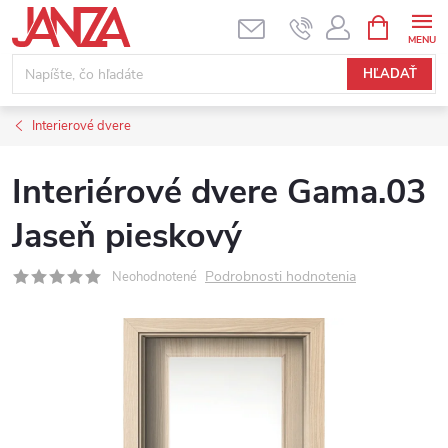
Prejsť na obsah
NÁKUPNÝ
HĽADAŤ
Interierové dvere
Interiérové dvere Gama.03
Jaseň pieskový
Podrobnosti hodnotenia
Neohodnotené