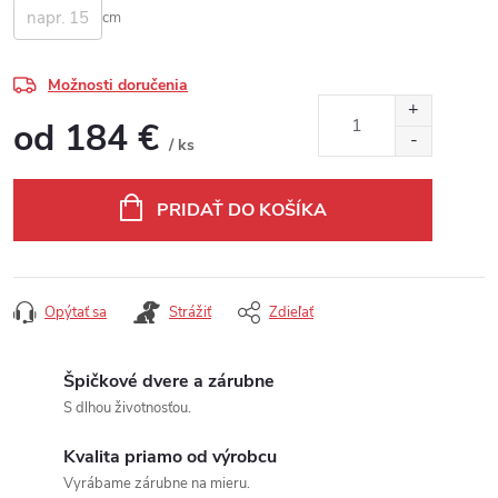
cm
Možnosti doručenia
od
184 €
/ ks
Jednotková cena:
PRIDAŤ DO KOŠÍKA
Opýtať sa
Strážiť
Zdieľať
Špičkové dvere a zárubne
S dlhou životnosťou.
Kvalita priamo od výrobcu
Vyrábame zárubne na mieru.