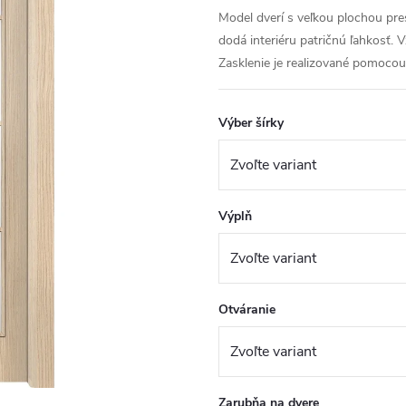
Model dverí s veľkou plochou pr
dodá interiéru patričnú ľahkosť.
Zasklenie je realizované pomoco
Výber šírky
Výplň
Otváranie
Zarubňa na dvere