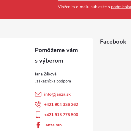
Vložením e-mailu súhlasíte s
podmienka
Facebook
Jana Žáková
info
@
janza.sk
+421 904 326 262
+421 915 775 500
Janza sro