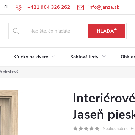
+421 904 326 262
info@janza.sk
Obchodné podmienky
Reklamačné podmienky
Podmienky ochra
HĽADAŤ
Kľučky na dvere
Soklové lišty
Obkla
ň pieskový
Interiérov
Jaseň pies
Po
Neohodnotené