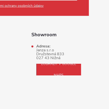
mi ochrany osobných údajov
Showroom
Adresa:
Janza s.r.o
Družstevná 833
027 43 Nižná
ZOBRAZIŤ V GOOGLE
MAPS