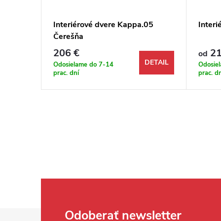
.02
Interiérové dvere Kappa.05
Inter
Čerešňa
206 €
21
od
DETAIL
DETAIL
Odosielame do 7-14
Odosie
prac. dní
prac. d
Zápätie
Odoberať newsletter