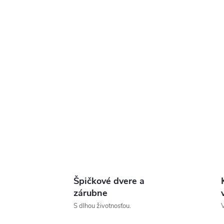
Špičkové dvere a
zárubne
S dlhou životnosťou.
V