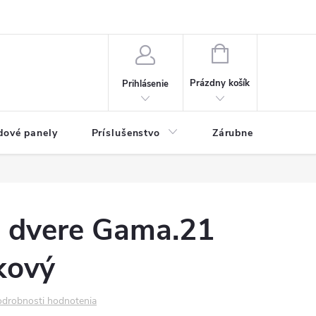
ny osobných údajov
Blog
NÁKUPNÝ KOŠÍK
Prázdny košík
Prihlásenie
dové panely
Príslušenstvo
Zárubne
Stave
é dvere Gama.21
kový
drobnosti hodnotenia