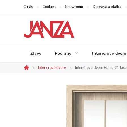
Prejsť na obsah
O nás
Cookies
Showroom
Doprava a platba
Zľavy
Podlahy
Interierové dvere
Interierové dvere
Interiérové dvere Gama.21 Jase
Domov