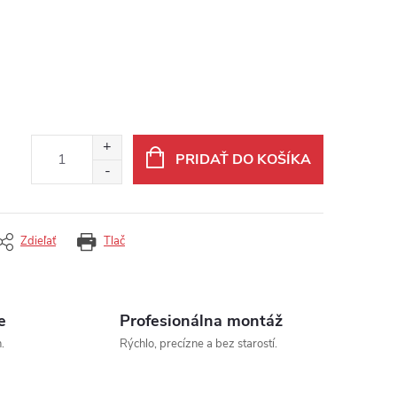
PRIDAŤ DO KOŠÍKA
Zdieľať
Tlač
e
Profesionálna montáž
.
Rýchlo, precízne a bez starostí.