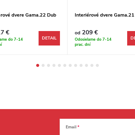
iérové dvere Gama.22 Dub
Interiérové dvere Gama.21
7 €
209 €
od
DETAIL
D
lame do 7-14
Odosielame do 7-14
ní
prac. dní
Email