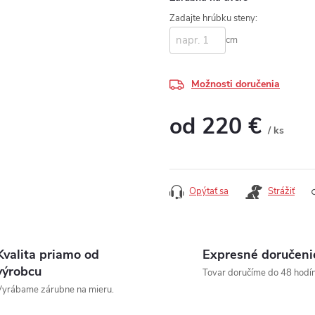
Zadajte hrúbku steny:
cm
Možnosti doručenia
od
220 €
/ ks
Jednotková cena:
Opýtať sa
Strážiť
Kvalita priamo od
Expresné doručeni
výrobcu
Tovar doručíme do 48 hodín
yrábame zárubne na mieru.