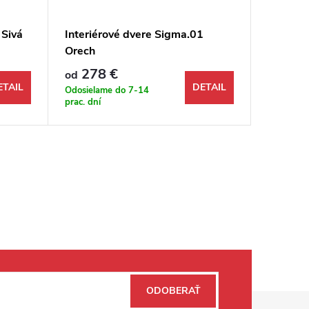
 Sivá
Interiérové dvere Sigma.01
Interié
Orech
pór
278 €
225
od
od
ETAIL
DETAIL
Odosielame do 7-14
Odosiela
prac. dní
prac. dní
ODOBERAŤ