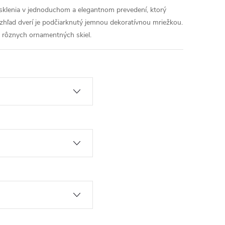
esklenia v jednoduchom a elegantnom prevedení, ktorý
 Vzhľad dverí je podčiarknutý jemnou dekoratívnou mriežkou.
u rôznych ornamentných skiel.