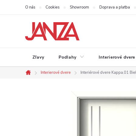
Prejsť na obsah
O nás
Cookies
Showroom
Doprava a platba
Zľavy
Podlahy
Interierové dvere
Interierové dvere
Interiérové dvere Kappa.01 Bie
Domov