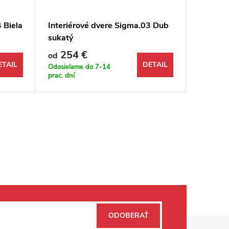
 Biela
Interiérové dvere Sigma.03 Dub
Interié
sukatý
halifax
254 €
266
od
od
ETAIL
DETAIL
Odosielame do 7-14
Odosiela
prac. dní
prac. dní
ODOBERAŤ