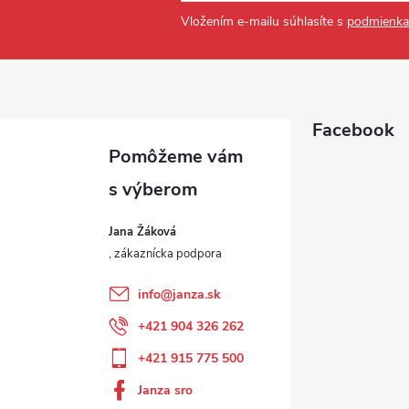
Vložením e-mailu súhlasíte s
podmienka
Facebook
Jana Žáková
info
@
janza.sk
+421 904 326 262
+421 915 775 500
Janza sro