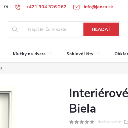
+421 904 326 262
info@janza.sk
Obchodné podmienky
Reklamačné podmienky
Podmienky ochra
HĽADAŤ
Kľučky na dvere
Soklové lišty
Obkla
la
Interiérov
Biela
Po
Neohodnotené