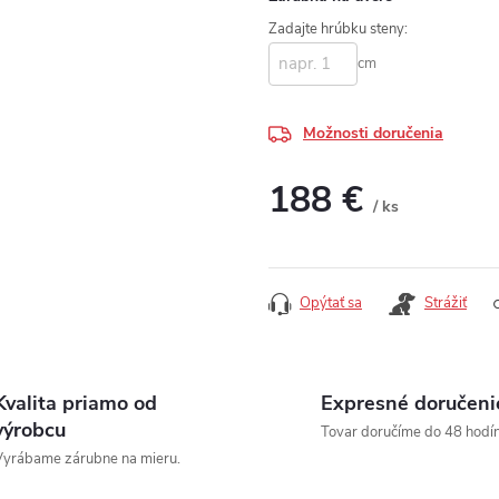
Zadajte hrúbku steny:
cm
Možnosti doručenia
188 €
/ ks
Jednotková cena:
Opýtať sa
Strážiť
Kvalita priamo od
Expresné doručeni
výrobcu
Tovar doručíme do 48 hodín
yrábame zárubne na mieru.