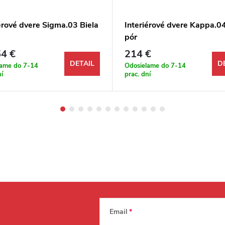
érové dvere Sigma.03 Biela
Interiérové dvere Kappa.04
pór
4 €
214 €
DETAIL
D
lame do 7-14
Odosielame do 7-14
ní
prac. dní
Email