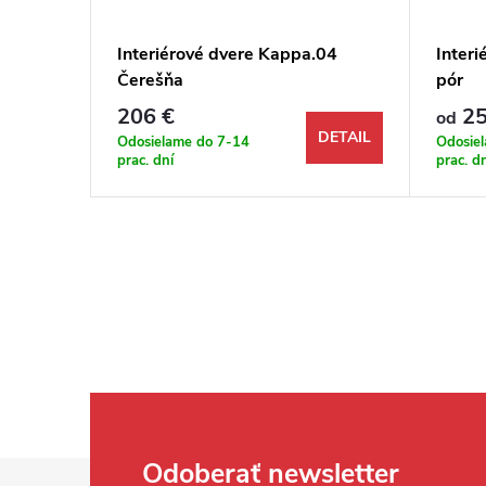
.04
Interiérové dvere Kappa.04
Interi
Čerešňa
pór
206 €
25
od
DETAIL
DETAIL
Odosielame do 7-14
Odosie
prac. dní
prac. d
Zápätie
Odoberať newsletter