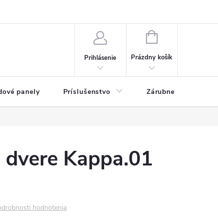
ny osobných údajov
Blog
NÁKUPNÝ KOŠÍK
Prázdny košík
Prihlásenie
dové panely
Príslušenstvo
Zárubne
Stave
é dvere Kappa.01
drobnosti hodnotenia