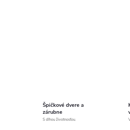
Špičkové dvere a
zárubne
S dlhou životnosťou.
V