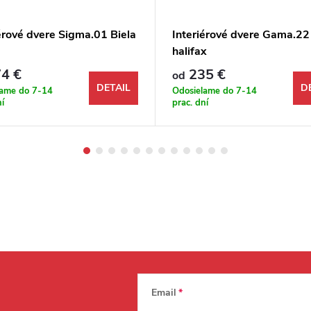
érové dvere Sigma.01 Biela
Interiérové dvere Gama.2
halifax
4 €
235 €
od
DETAIL
D
lame do 7-14
Odosielame do 7-14
ní
prac. dní
Email