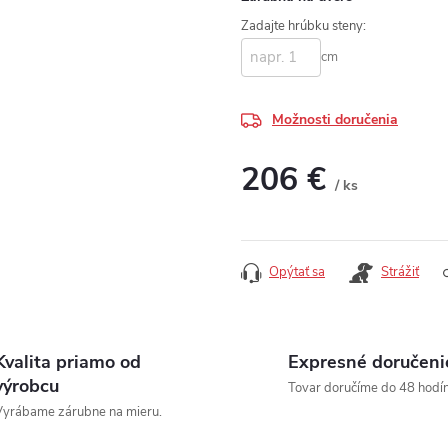
Zadajte hrúbku steny:
cm
Možnosti doručenia
206 €
/ ks
Jednotková cena:
Opýtať sa
Strážiť
Kvalita priamo od
Expresné doručeni
výrobcu
Tovar doručíme do 48 hodín
yrábame zárubne na mieru.