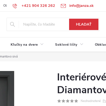
+421 904 326 262
info@janza.sk
Obchodné podmienky
Reklamačné podmienky
Podmienky ochra
HĽADAŤ
Kľučky na dvere
Soklové lišty
Obkla
amantovo sivá
Interiérov
Diamantov
Po
Neohodnotené