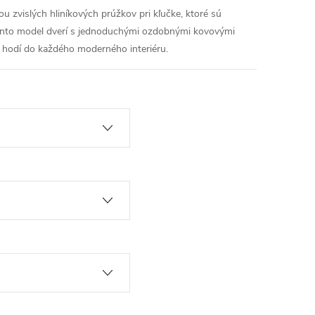
u zvislých hliníkových prúžkov pri kľučke, ktoré sú
 Tento model dverí s jednoduchými ozdobnými kovovými
hodí do každého moderného interiéru.