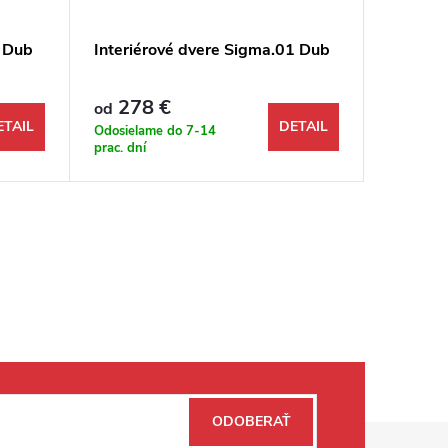
2 Dub
Interiérové dvere Sigma.01 Dub
Interié
278 €
196 €
od
ETAIL
DETAIL
Odosielame do 7-14
Odosiela
prac. dní
prac. dní
ODOBERAŤ