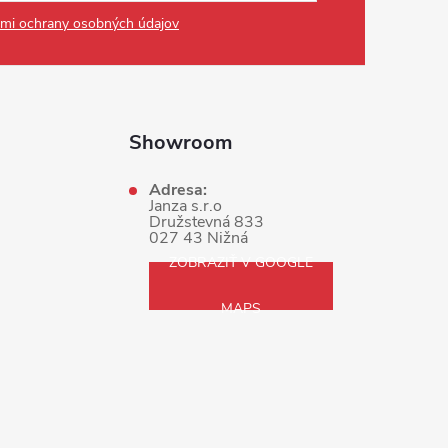
mi ochrany osobných údajov
Showroom
Adresa:
Janza s.r.o
Družstevná 833
027 43 Nižná
ZOBRAZIŤ V GOOGLE
MAPS