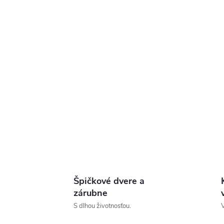
Špičkové dvere a
zárubne
S dlhou životnosťou.
V