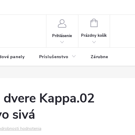
ny osobných údajov
Blog
NÁKUPNÝ KOŠÍK
Prázdny košík
Prihlásenie
dové panely
Príslušenstvo
Zárubne
Stave
é dvere Kappa.02
o sivá
drobnosti hodnotenia