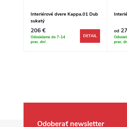
.01
Interiérové dvere Kappa.01 Dub
Interi
sukatý
206 €
27
od
DETAIL
DETAIL
Odosielame do 7-14
Odosie
prac. dní
prac. d
Zápätie
Odoberať newsletter