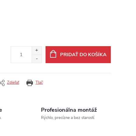
PRIDAŤ DO KOŠÍKA
Zdieľať
Tlač
e
Profesionálna montáž
.
Rýchlo, precízne a bez starostí.