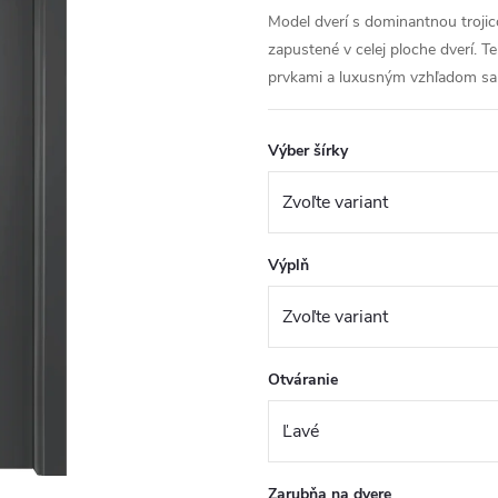
Model dverí s dominantnou trojico
zapustené v celej ploche dverí.
prvkami a luxusným vzhľadom sa 
Výber šírky
Výplň
Otváranie
Zarubňa na dvere