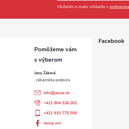
Vložením e-mailu súhlasíte s
podmienka
Facebook
Jana Žáková
info
@
janza.sk
+421 904 326 262
+421 915 775 500
Janza sro