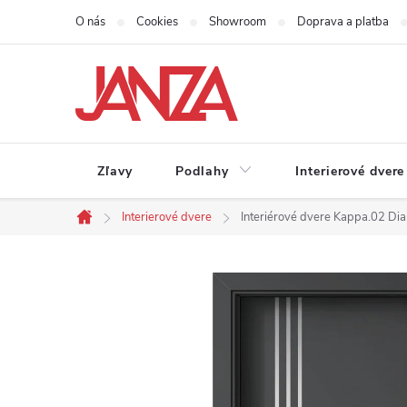
Prejsť na obsah
O nás
Cookies
Showroom
Doprava a platba
Zľavy
Podlahy
Interierové dvere
Interierové dvere
Interiérové dvere Kappa.02 Di
Domov