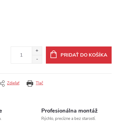
PRIDAŤ DO KOŠÍKA
Zdieľať
Tlač
e
Profesionálna montáž
.
Rýchlo, precízne a bez starostí.