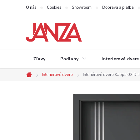
Prejsť na obsah
O nás
Cookies
Showroom
Doprava a platba
Zľavy
Podlahy
Interierové dvere
Interierové dvere
Interiérové dvere Kappa.02 Di
Domov