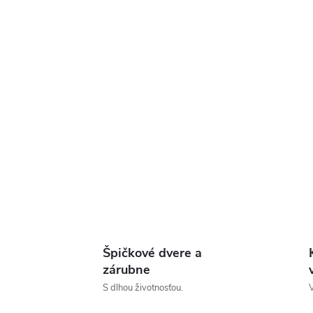
Špičkové dvere a
zárubne
S dlhou životnosťou.
V