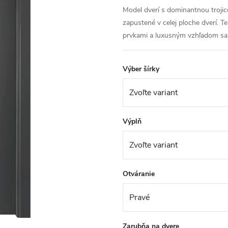
Model dverí s dominantnou trojico
zapustené v celej ploche dverí.
prvkami a luxusným vzhľadom sa 
Výber šírky
Výplň
Otváranie
Zarubňa na dvere