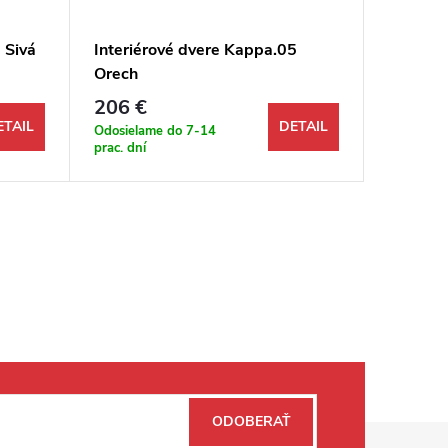
 Sivá
Interiérové dvere Kappa.05
Interié
Orech
Orech
206 €
278
od
ETAIL
DETAIL
Odosielame do 7-14
Odosiela
prac. dní
prac. dní
ODOBERAŤ