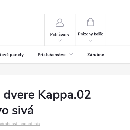
ny osobných údajov
Blog
NÁKUPNÝ KOŠÍK
Prázdny košík
Prihlásenie
dové panely
Príslušenstvo
Zárubne
Stave
é dvere Kappa.02
o sivá
drobnosti hodnotenia