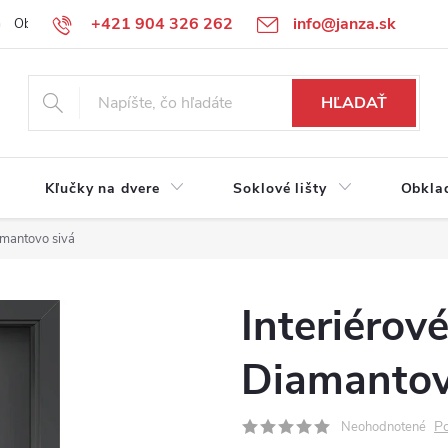
+421 904 326 262
info@janza.sk
Obchodné podmienky
Reklamačné podmienky
Podmienky ochra
HĽADAŤ
Kľučky na dvere
Soklové lišty
Obkla
amantovo sivá
Interiérov
Diamantov
Po
Neohodnotené