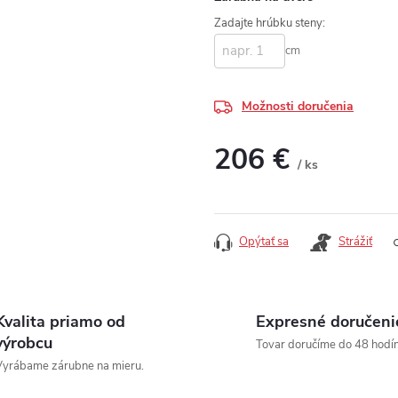
Zadajte hrúbku steny:
cm
Možnosti doručenia
206 €
/ ks
Jednotková cena:
Opýtať sa
Strážiť
Kvalita priamo od
Expresné doručeni
výrobcu
Tovar doručíme do 48 hodín
yrábame zárubne na mieru.