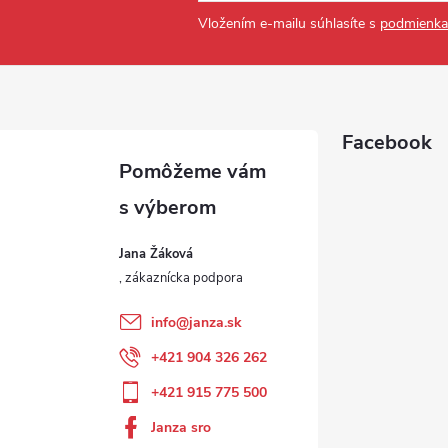
Vložením e-mailu súhlasíte s
podmienka
Facebook
Jana Žáková
info
@
janza.sk
+421 904 326 262
+421 915 775 500
Janza sro