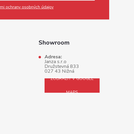
mi ochrany osobných údajov
Showroom
Adresa:
Janza s.r.o
Družstevná 833
027 43 Nižná
ZOBRAZIŤ V GOOGLE
MAPS