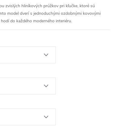
u zvislých hliníkových prúžkov pri kľučke, ktoré sú
 Tento model dverí s jednoduchými ozdobnými kovovými
hodí do každého moderného interiéru.