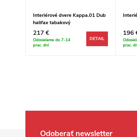
a
Interiérové dvere Kappa.01 Dub
Inter
halifax tabakový
217 €
196 
DETAIL
DETAIL
Odosielame do 7-14
Odosie
prac. dní
prac. d
Zápätie
Odoberať newsletter