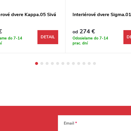
iérové dvere Kappa.05 Sivá
Interiérové dvere Sigma.01
€
274 €
od
DETAIL
D
lame do 7-14
Odosielame do 7-14
ní
prac. dní
Email