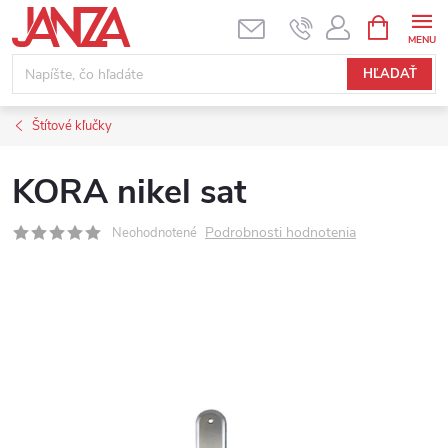
Prejsť na obsah
NÁKUPNÝ
HĽADAŤ
Štítové kľučky
KORA nikel sat
Podrobnosti hodnotenia
Neohodnotené