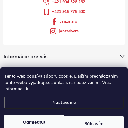
+421 904 326 262
+421 915 775 500
Janza sro
janzadvere
Informácie pre vás
Facebook
Tento web používa súbory cookie. Ďalším prechádzaním
tohto webu vyjadrujete súhlas s ich používaním. Viac
informácií
tu
.
Showroom
Nastavenie
Copyright 2026
Janza.sk
. Všetky práva vyhradené.
Odmietnuť
Súhlasím
Vytvoril Shoptet