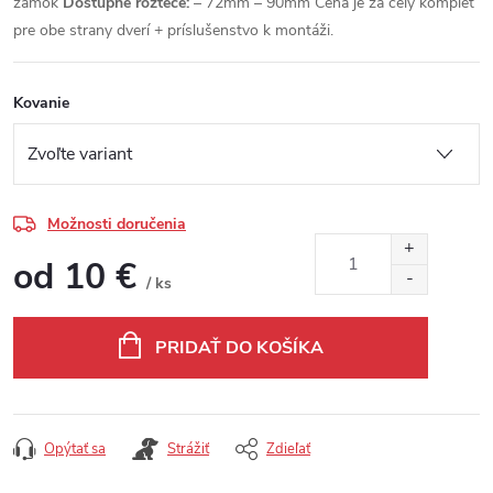
zámok
Dostupné rozteče:
– 72mm – 90mm Cena je za celý komplet
pre obe strany dverí + príslušenstvo k montáži.
Kovanie
Možnosti doručenia
od
10 €
/ ks
Jednotková cena:
PRIDAŤ DO KOŠÍKA
Opýtať sa
Strážiť
Zdieľať