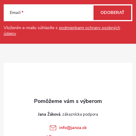
Zápätie
Email
ODOBERAŤ
Vložením e-mailu súhlasíte s
podmienkami ochrany osobných
údajov
Jana Žáková
info
@
janza.sk