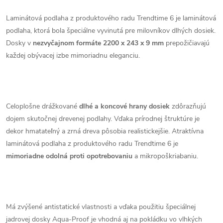
Laminátová podlaha z produktového radu Trendtime 6 je laminátová
podlaha, ktorá bola špeciálne vyvinutá pre milovníkov dlhých dosiek.
Dosky v
nezvyčajnom formáte 2200 x 243 x 9 mm
prepožičiavajú
každej obývacej izbe mimoriadnu eleganciu.
Celoplošne drážkované
dlhé a koncové hrany dosiek
zdôrazňujú
dojem skutočnej drevenej podlahy. Vďaka prírodnej štruktúre je
dekor hmatateľný a zrná dreva pôsobia realistickejšie. Atraktívna
laminátová podlaha z produktového radu Trendtime 6 je
mimoriadne odolná proti opotrebovaniu
a mikropoškriabaniu.
Má zvýšené antistatické vlastnosti a vďaka použitiu špeciálnej
jadrovej dosky Aqua-Proof je vhodná aj na pokládku vo vlhkých