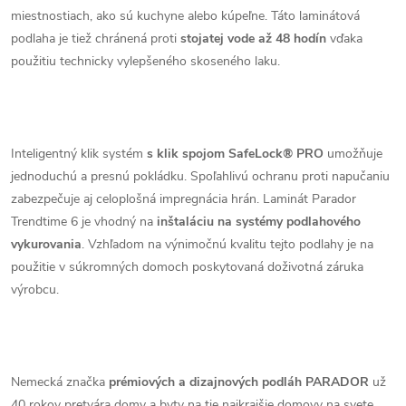
miestnostiach, ako sú kuchyne alebo kúpeľne. Táto laminátová
podlaha je tiež chránená proti
stojatej vode až 48 hodín
vďaka
použitiu technicky vylepšeného skoseného laku.
Inteligentný klik systém
s klik spojom SafeLock® PRO
umožňuje
jednoduchú a presnú pokládku. Spoľahlivú ochranu proti napučaniu
zabezpečuje aj celoplošná impregnácia hrán. Laminát Parador
Trendtime 6 je vhodný na
inštaláciu na systémy podlahového
vykurovania
. Vzhľadom na výnimočnú kvalitu tejto podlahy je na
použitie v súkromných domoch poskytovaná doživotná záruka
výrobcu.
Nemecká značka
prémiových a dizajnových podláh PARADOR
už
40 rokov pretvára domy a byty na tie najkrajšie domovy na svete.