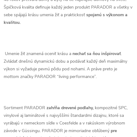
Špičková kvalita definuje každý jeden produkt PARADOR a všetky v
sebe spájajú krásu umenia žiť a praktickosť
spojenú s výkonom a
kvalitou.
Umenie žiť znamená oceniť krásu a
nechať sa ňou inšpirovať
.
Zvládať dnešnú dynamickú dobu a podávať každý deň maximálny
výkon si vyžaduje pevnú pôdu pod nohami. A práve preto je
mottom značky PARADOR “living performance”.
Sortiment PARADOR
zahŕňa drevené podlahy,
kompozitné SPC,
vinylové aj laminátové s najvyššími štandardmi dizajnu, ktoré sa
vyrábajú v nemeckom sídle v Coesfelde a v rakúskom výrobnom
závode v Güssingu. PARADOR je mimoriadne obľúbený
pre