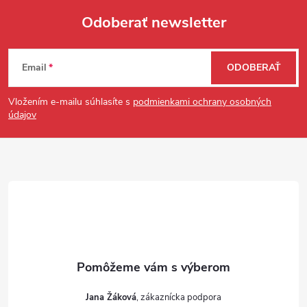
Odoberať newsletter
Zápätie
Email
ODOBERAŤ
Vložením e-mailu súhlasíte s
podmienkami ochrany osobných
údajov
Jana Žáková