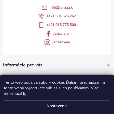
info
@
janza.sk
+421 904 326 262
+421 915 775 500
Janza sro
janzadvere
Informácie pre vás
Facebook
Tento web používa súbory cookie. Ďalším prechádzaním
tohto webu vyjadrujete súhlas s ich používaním. Viac
informácií
tu
.
Showroom
Nastavenie