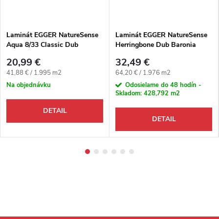
Laminát EGGER NatureSense
Laminát EGGER NatureSense
Aqua 8/33 Classic Dub
Herringbone Dub Baronia
Victoria prírodný 4V
pieskový 4V
20,99 €
32,49 €
Jednotková cena:
Jednotková cena:
41,88 € / 1.995 m2
64,20 € / 1.976 m2
Na objednávku
Odosielame do 48 hodín -
Skladom:
428,792 m2
DETAIL
DETAIL