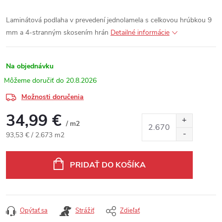
Laminátová podlaha v prevedení jednolamela s celkovou hrúbkou 9
mm a 4-stranným skosením hrán
Detailné informácie
Na objednávku
20.8.2026
Možnosti doručenia
34,99 €
/ m2
Jednotková cena:
93,53 € / 2.673 m2
PRIDAŤ DO KOŠÍKA
Opýtať sa
Strážiť
Zdieľať