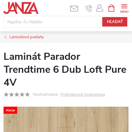
Prejsť na obsah
NÁKUPNÝ
HĽADAŤ
Laminátové podlahy
Laminát Parador
Trendtime 6 Dub Loft Pure
4V
Podrobnosti hodnotenia
Neohodnotené
Akcia